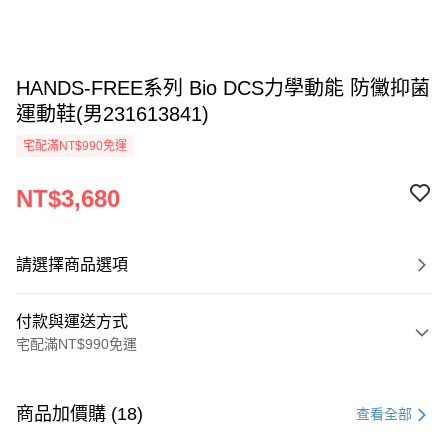
HANDS-FREE系列 Bio DCS力學動能 防黴抑菌
運動鞋(男231613841)
宅配滿NT$990免運
NT$3,680
請選擇商品選項
付款與運送方式
宅配滿NT$990免運
付款方式
信用卡一次付款
商品加價購 (18)
查看全部