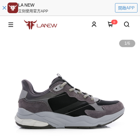
LA NEW
開啟APP
立刻使用官方APP
0
1
/
6