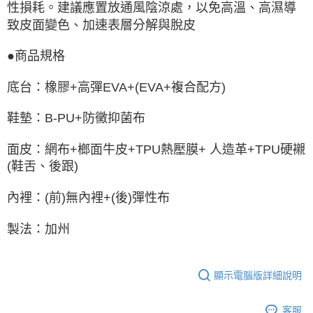
性損耗。建議應置放通風陰涼處，以免高溫、高濕導
致皮面變色、加速表層分解與脫皮
●商品規格
底台：橡膠+高彈EVA+(EVA+複合配方)
鞋墊：B-PU+防黴抑菌布
面皮：網布+榔面牛皮+TPU熱壓膜+ 人造革+TPU硬襯
(鞋舌、後跟)
內裡：(前)無內裡+(後)彈性布
製法：加州
顯示電腦版詳細說明
客服