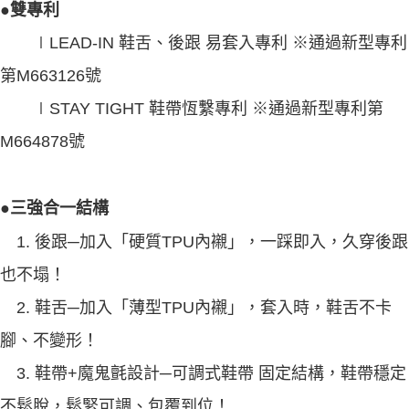
●雙專利
∣LEAD-IN 鞋舌、後跟 易套入專利 ※通過新型專利
第M663126號
∣STAY TIGHT 鞋帶恆繫專利 ※通過新型專利第
M664878號
●三強合一結構
1. 後跟─加入「硬質TPU內襯」，一踩即入，久穿後跟
也不塌！
2. 鞋舌─加入「薄型TPU內襯」，套入時，鞋舌不卡
腳、不變形！
3. 鞋帶+魔鬼氈設計─可調式鞋帶 固定結構，鞋帶穩定
不鬆脫，鬆緊可調、包覆到位！