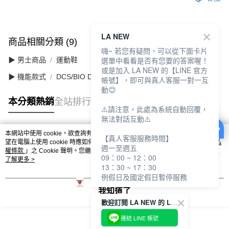
LA NEW
商品相關分類 (9)
查看全部
嗨~ 若您有疑問，可以從下面卡片
選單中看看是否有您要的答案喔！
▶ 男士商品
運動鞋
或是加入 LA NEW 的【LINE 官方
▶ 機能款式
DCS/BIO DCS 舒適動能
帳號】，即可與真人客服一對一互
動😊
本分類熱銷
全站排行
⚠️請注意，此處為系統自動回覆，
無法對話互動⚠️
本網站中使用 cookie，欲查詢有關本網站使用 cookie 方式之詳情，及若您不希
【真人客服服務時間】
熱門標籤
望在電腦上使用 cookie 時應如何變更電腦的 cookie 設定，請參閱本網站「
隱私
週一至週五
權條款
」之 Cookie 聲明。您繼續使用本網站即表示您同意本公司得按本網站使
09：00 ~ 12：00
用條款之 Cookie 聲明使用 cookie。
了解更多 >
13：30 ~ 17：30
例假日及國定假日暫停服務
我知道了
歡迎訂閱 LA NEW 的 LINE 官方帳號
連結 LINE 帳號