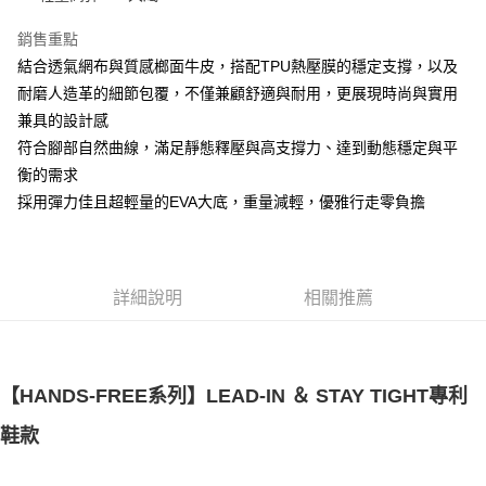
銷售重點
結合透氣網布與質感榔面牛皮，搭配TPU熱壓膜的穩定支撐，以及
耐磨人造革的細節包覆，不僅兼顧舒適與耐用，更展現時尚與實用
兼具的設計感
符合腳部自然曲線，滿足靜態釋壓與高支撐力、達到動態穩定與平
衡的需求
採用彈力佳且超輕量的EVA大底，重量減輕，優雅行走零負擔
詳細說明
相關推薦
【HANDS-FREE系列】LEAD-IN ＆ STAY TIGHT專利
鞋款