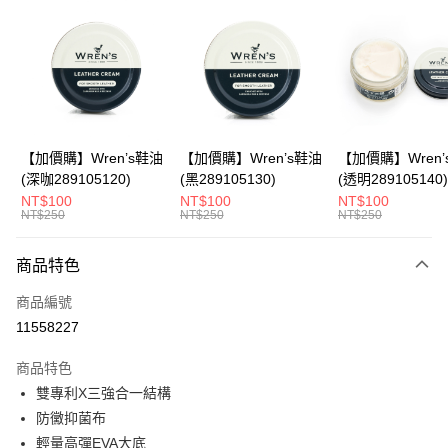
LINE Pay
Apple Pay
悠遊付
Google Pay
全盈+PAY
【加價購】Wren’s鞋油
【加價購】Wren’s鞋油
【加價購】Wren’
(深咖289105120)
(黑289105130)
(透明289105140)
ATM付款
NT$100
NT$100
NT$100
NT$250
NT$250
NT$250
運送方式
商品特色
宅配
每筆NT$80，滿NT$990(含以上)免運費
商品編號
11558227
付款後門市自取
每筆NT$80，滿NT$699(含以上)免運費
商品特色
雙專利X三強合一結構
防黴抑菌布
輕量高彈EVA大底