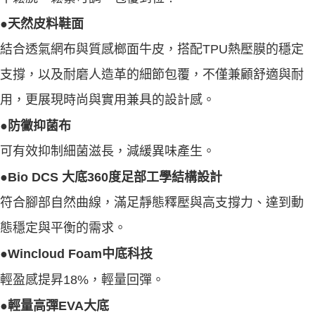
●天然皮料鞋面
結合透氣網布與質感榔面牛皮，搭配TPU熱壓膜的穩定
支撐，以及耐磨人造革的細節包覆，不僅兼顧舒適與耐
用，更展現時尚與實用兼具的設計感。
●防黴抑菌布
可有效抑制細菌滋長，減緩異味產生。
●Bio DCS 大底360度足部工學結構設計
符合腳部自然曲線，滿足靜態釋壓與高支撐力、達到動
態穩定與平衡的需求。
●Wincloud Foam中底科技
輕盈感提昇18%，輕量回彈。
●輕量高彈EVA大底