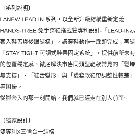
〔系列說明〕
LANEW LEAD-IN 系列，以全新升級結構重新定義
HANDS-FREE 免手穿鞋搭載雙專利設計-「LEAD-IN易
套入鞋舌與後跟結構」，讓穿鞋動作一踩即完成；再結
「STAY TIGHT 可調式鞋帶固定系統」，提供前所未有
的包覆穩定感。徹底解決市售同類型鞋款常見的「鬆垮
無支撐」、「鞋舌變形」與「襪套款鞋帶調整性較差」
等困擾。
從腳套入的那一刻開始，我們就已經走在別人前面~
〔獨家設計〕
雙專利X三強合一結構