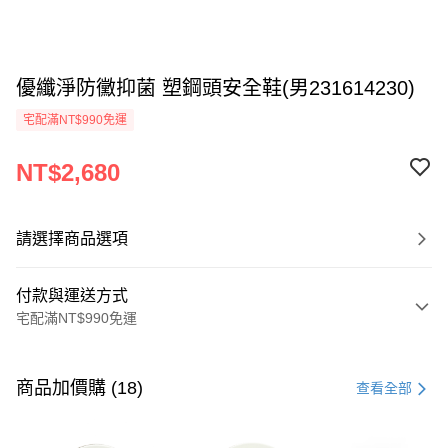
優纖淨防黴抑菌 塑鋼頭安全鞋(男231614230)
宅配滿NT$990免運
NT$2,680
請選擇商品選項
付款與運送方式
宅配滿NT$990免運
付款方式
信用卡一次付款
商品加價購 (18)
查看全部
LINE Pay