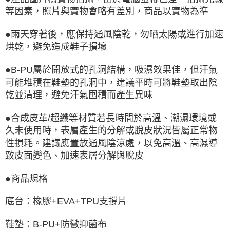
等因素，照片與實物會略有差別，商品以實物為準
●雨天穿著後，應保持通風陰乾，勿晒太陽或進行加速
烘乾，避免造成鞋子損壞
●B-PU屬於開放式的孔洞結構，吸濕效果佳，但汗氣
可能堆積在鞋墊的孔洞中，建議平時可將鞋墊取出陰
乾並清理，避免汗氣囤積而產生異味
●合成皮革/超纖等材質若長時間於高溫、潮濕環境或
久未使用時，表層產生的分解或脫皮狀況皆屬正常物
性損耗。建議應置放通風陰涼處，以免高溫、高濕導
致皮面變色、加速表層分解與脫皮
●商品規格
底台：橡膠+EVA+TPU支撐片
鞋墊：B-PU+防黴抑菌布