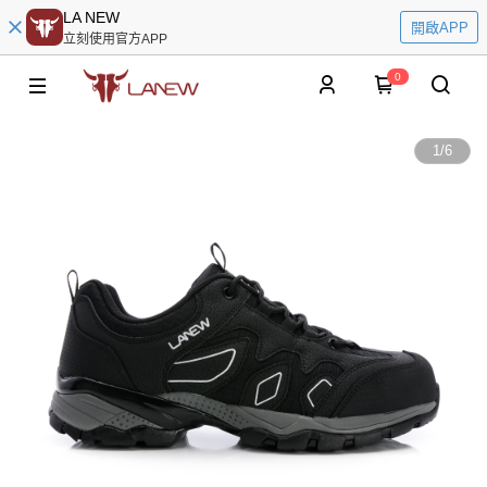
LA NEW
開啟APP
立刻使用官方APP
0
1
/
6