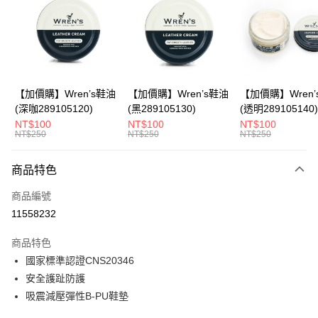
Apple Pay
悠遊付
Google Pay
全盈+PAY
【加價購】Wren’s鞋油
【加價購】Wren’s鞋油
【加價購】Wren’
(深咖289105120)
(黑289105130)
(透明289105140)
ATM付款
NT$100
NT$100
NT$100
NT$250
NT$250
NT$250
運送方式
商品特色
宅配
每筆NT$80，滿NT$990(含以上)免運費
商品編號
11558232
付款後門市自取
每筆NT$80，滿NT$699(含以上)免運費
商品特色
國家標準認證CNS20346
安全護趾防護
吸震減壓彈性B-PU鞋墊