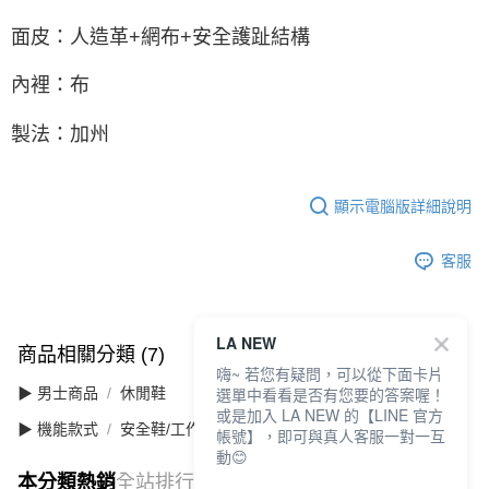
面皮：人造革+網布+安全護趾結構
內裡：布
製法：加州
顯示電腦版詳細說明
客服
LA NEW
商品相關分類 (7)
查看全部
嗨~ 若您有疑問，可以從下面卡片
選單中看看是否有您要的答案喔！
▶ 男士商品
休閒鞋
或是加入 LA NEW 的【LINE 官方
▶ 機能款式
安全鞋/工作鞋
帳號】，即可與真人客服一對一互
動😊
本分類熱銷
全站排行