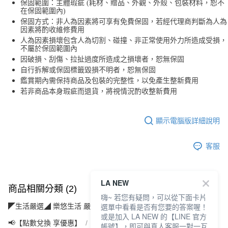
保固範圍：主體瑕疵 (耗材、贈品、外觀、外殼、包裝材料，恕不
在保固範圍內)
保固方式：非人為因素將可享有免費保固，若經代理商判斷為人為
因素將酌收維修費用
人為因素損壞包含人為切割、碰撞、非正常使用外力所造成受損，
不屬於保固範圍內
因破損、刮傷、拉扯過度所造成之損壞者，恕無保固
自行拆解或保固標籤毀損不明者，恕無保固
鑑賞期內需保持商品及包裝的完整性，以免產生整新費用
若非商品本身瑕疵而退貨，將視情況酌收整新費用
顯示電腦版詳細說明
客服
LA NEW
商品相關分類 (2)
嗨~ 若您有疑問，可以從下面卡片
選單中看看是否有您要的答案喔！
◤生活嚴選◢ 樂悠生活 嚴選好物
運動休閒(運動/旅遊/配件)
或是加入 LA NEW 的【LINE 官方
📢【點數兌換 享優惠】
【5點】點點金兌換專區
帳號】，即可與真人客服一對一互