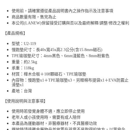
使用前，請確實遵從產品說明書內之操作指示及注意事項
商品數量有限，售完為止
本公司(LANEW)保留接受訂購與否以及最終解釋/調整/修改之權利
【產品規格】
型號：U2-119
慢跑墊尺寸：長40x寬45x高2.3公分(含15.8mm磁石)
TPE瑜珈墊尺寸：4mm黑色、6mm淺藍色、8mm粉紫色
重量：約2.5kg
承重：118kg
材質：樺木合板＋108顆磁石、TPE瑜珈墊
內容物：慢跑墊x1＋TPE瑜珈墊x3，另贈棉布提袋x1＋EVA防震止
滑墊x1
產地：台灣
【使用說明與注意事項】
使用時若發覺身體不適，應立即停止使用
老年人或小孩使用時，需要有成人陪伴
本產品為運動器材，非醫療器材，不具醫療功效
擺放時請遠離金屬物品並放置在孩童不易取得的地方，以策安全