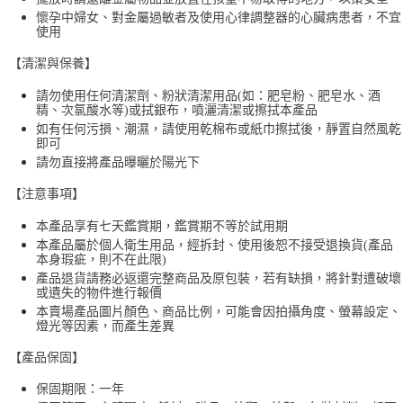
懷孕中婦女、對金屬過敏者及使用心律調整器的心臟病患者，不宜
使用
【清潔與保養】
請勿使用任何清潔劑、粉狀清潔用品(如：肥皂粉、肥皂水、酒
精、次氯酸水等)或拭銀布，噴灑清潔或擦拭本產品
如有任何污損、潮濕，請使用乾棉布或紙巾擦拭後，靜置自然風乾
即可
請勿直接將產品曝曬於陽光下
【注意事項】
本產品享有七天鑑賞期，鑑賞期不等於試用期
本產品屬於個人衛生用品，經拆封、使用後恕不接受退換貨(產品
本身瑕疵，則不在此限)
產品退貨請務必返還完整商品及原包裝，若有缺損，將針對遭破壞
或遺失的物件進行報價
本賣場產品圖片顏色、商品比例，可能會因拍攝角度、螢幕設定、
燈光等因素，而產生差異
【產品保固】
保固期限：一年