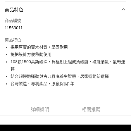
付款方式
商品特色
信用卡一次付款
商品編號
LINE Pay
11563011
Apple Pay
商品特色
悠遊付
採用厚實的實木材質，堅固耐用
提把設計方便移動使用
Google Pay
108顆1500高斯磁珠，負極朝上組成負磁能，磁能納氣、氣轉運
全盈+PAY
轉
結合超慢跑運動與古典腳底養生智慧，居家運動新選擇
ATM付款
台灣製造、專利產品，原廠保固1年
運送方式
宅配
詳細說明
相關推薦
每筆NT$80，滿NT$990(含以上)免運費
【免運費】
免運費