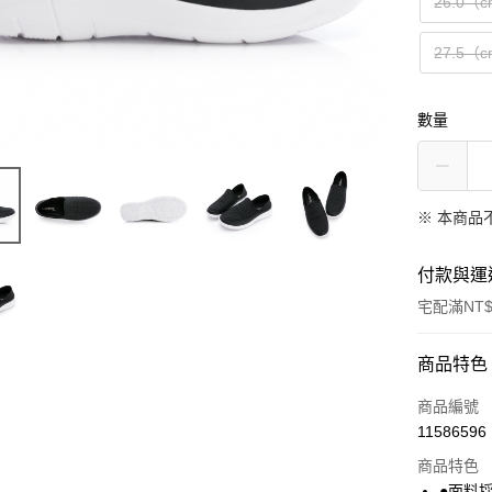
26.0（
27.5（
數量
※ 本商品
付款與運
宅配滿NT$
付款方式
商品特色
信用卡一
商品編號
11586596
LINE Pay
商品特色
Apple Pay
●面料