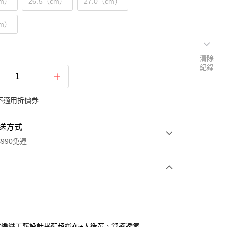
cm）
26.5（cm）
27.0（cm）
cm）
清除
紀錄
不適用折價券
送方式
990免運
次付款
採編織工藝設計搭配超纖布+人造革，舒適透氣