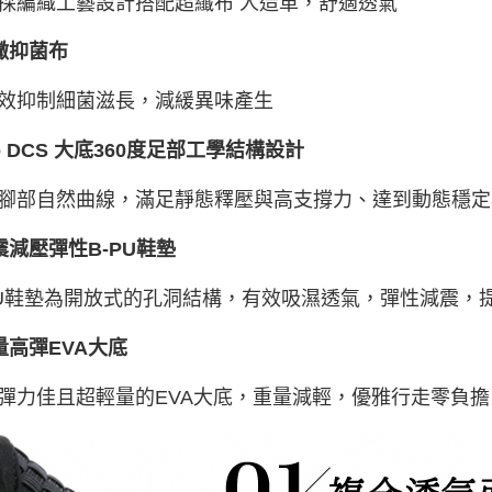
採編織工藝設計搭配超纖布 人造革，舒適透氣
黴抑菌布
效抑制細菌滋長，減緩異味產生
io DCS 大底360度足部工學結構設計
腳部自然曲線，滿足靜態釋壓與高支撐力、達到動態穩定
震減壓彈性B-PU鞋墊
PU鞋墊為開放式的孔洞結構，有效吸濕透氣，彈性減震，
量高彈EVA大底
彈力佳且超輕量的EVA大底，重量減輕，優雅行走零負擔