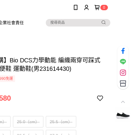
0
企業社會責任
】Bio DCS力學動能 編織兩穿可踩式
便鞋 運動鞋(男231614430)
990免運
580
cm）
25.0（cm）
25.5（cm）