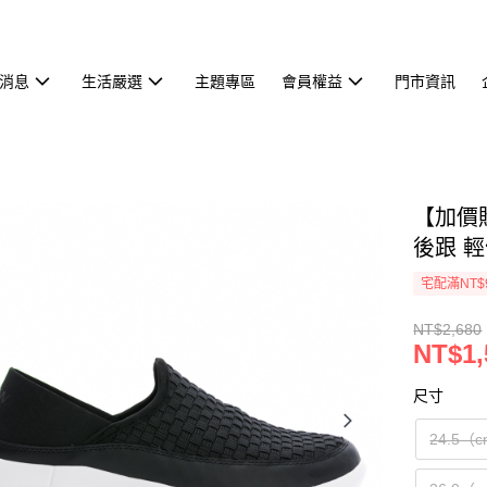
消息
生活嚴選
主題專區
會員權益
門市資訊
【加價購
後跟 輕
宅配滿NT$
NT$2,680
NT$1,
尺寸
24.5（