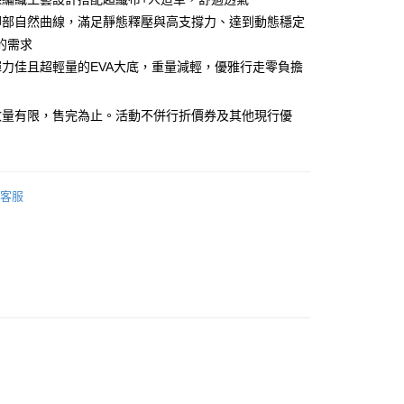
腳部自然曲線，滿足靜態釋壓與高支撐力、達到動態穩定
的需求
y
彈力佳且超輕量的EVA大底，重量減輕，優雅行走零負擔
數量有限，售完為止。活動不併行折價券及其他現行優
客服
0，滿NT$990(含以上)免運費
市自取
0，滿NT$699(含以上)免運費