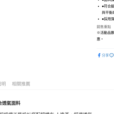
●符合
悠遊付
與平衡
Google Pa
●採用
全盈+PAY
銷售重點
※活動品
ATM付款
惠。
運送方式
分享
宅配
每筆NT$8
付款後門
說明
相關推薦
每筆NT$8
合透氣面料