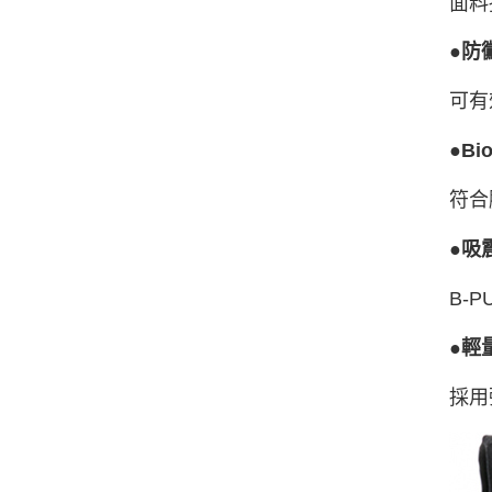
面料
●防
可有
●B
符合
●吸
B-
●輕
採用