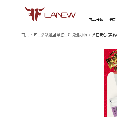
商品分類
最新
首頁
◤生活嚴選◢ 樂悠生活 嚴選好物
食在安心 (美食