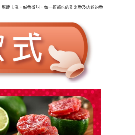
鬆，酥脆卡滋、鹹香微甜，每一顆都吃的到米香及肉鬆的香