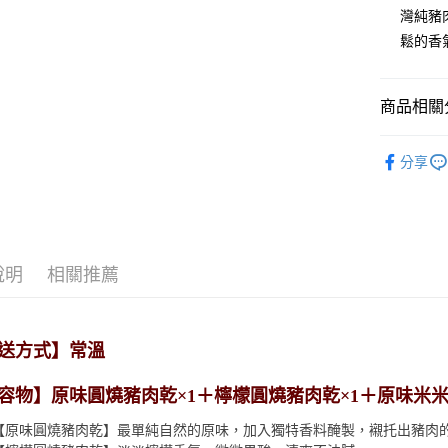
灣純豬
全盈+PAY
鬆的香
ATM付款
商品相關分
運送方式
◤生活嚴選
宅配
分享
📢【點數
每筆NT$8
【免運費
免運費
說明
相關推薦
送方式】常溫
容物】原味圓燒豬肉乾×1＋檸檬圓燒豬肉乾×1＋原味米米
【原味圓燒豬肉乾】最單純自然的原味，加入獨特香料醃製，襯托出豬肉的甘甜