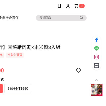
0
企業社會責任
行】圓燒豬肉乾×米米鬆3入組
品
宅配免運費
90
方式
5點
＋
NT$650