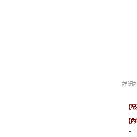
詳細
【配
【內