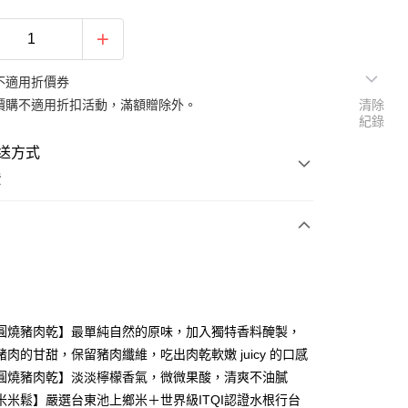
不適用折價券
價購不適用折扣活動，滿額贈除外。
清除
紀錄
送方式
費
次付款
圓燒豬肉乾】最單純自然的原味，加入獨特香料醃製，
豬肉的甘甜，保留豬肉纖維，吃出肉乾軟嫩 juicy 的口感
圓燒豬肉乾】淡淡檸檬香氣，微微果酸，清爽不油膩
y
米米鬆】嚴選台東池上鄉米＋世界級ITQI認證水根行台