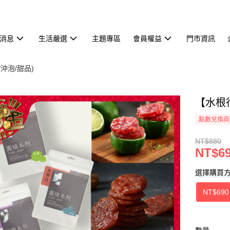
消息
生活嚴選
主題專區
會員權益
門市資訊
/沖泡/甜品)
【水根
點數兌換商
NT$880
NT$6
選擇購買
NT$690