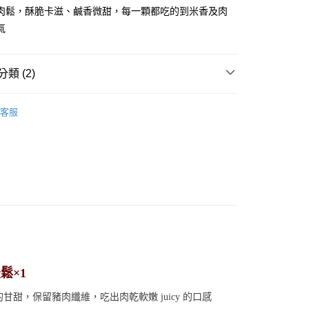
肉鬆，酥脆卡滋、鹹香微甜，每一顆都吃的到米香及肉
氣
類 (2)
◢ 樂悠生活 嚴選好物
食在安心 (美食/沖泡/甜品)
客服
兌換 享優惠】
【5點】點點金兌換專區
0，滿NT$990(含以上)免運費
】
鬆×1
，保留豬肉纖維，吃出肉乾軟嫩 juicy 的口感