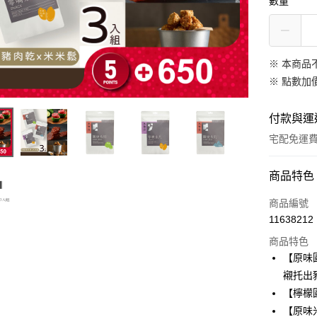
數量
※ 本商品
※
點數加
付款與運
宅配免運
付款方式
商品特色
信用卡一
商品編號
11638212
LINE Pay
商品特色
Apple Pay
【原味
襯托出
悠遊付
【檸檬
Google Pa
【原味