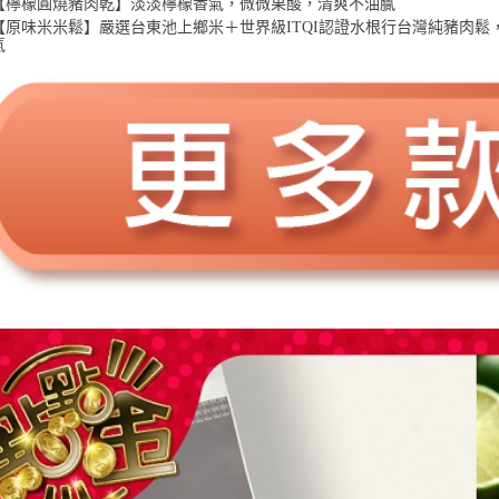
【檸檬圓燒豬肉乾】淡淡檸檬香氣，微微果酸，清爽不油膩
【原味米米鬆】嚴選台東池上鄉米＋世界級ITQI認證水根行台灣純豬肉
氣