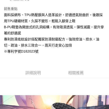
銷售重點
面料採網布、TPU熱壓膜與人造革設計，舒適透氣耐曲折，後跟採
用TPU硬襯材質，久踩不變形，輕鬆入腳穿上鞋
B-PU鞋墊為開放式的孔洞結構，有效吸濕透氣，彈性減震，提升穿
著的舒適感
專利防滑底紋設計搭配獨家防滑耐磨配方，強效控油、控水，油
切、疏油、排水三效合一，雨天行走安心加倍
※專利字號D182023號
詳細說明
相關推薦