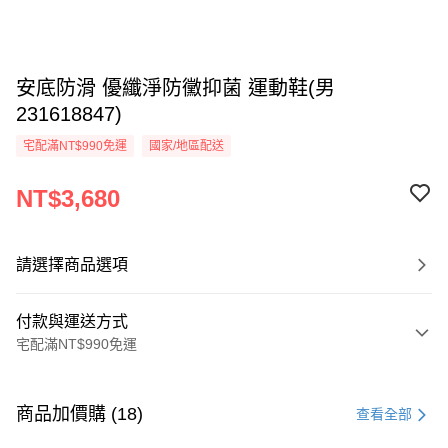
安底防滑 優纖淨防黴抑菌 運動鞋(男
231618847)
宅配滿NT$990免運
國家/地區配送
NT$3,680
請選擇商品選項
付款與運送方式
宅配滿NT$990免運
付款方式
信用卡一次付款
商品加價購 (18)
查看全部