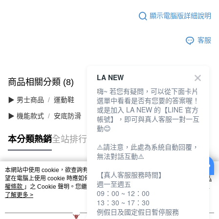
顯示電腦版詳細說明
客服
LA NEW
商品相關分類 (8)
查看全部
嗨~ 若您有疑問，可以從下面卡片
選單中看看是否有您要的答案喔！
▶ 男士商品
運動鞋
或是加入 LA NEW 的【LINE 官方
▶ 機能款式
安底防滑
帳號】，即可與真人客服一對一互
動😊
本分類熱銷
全站排行
⚠️請注意，此處為系統自動回覆，
無法對話互動⚠️
本網站中使用 cookie，欲查詢有關本網站使用 cookie 方式之詳情，及若您不希
【真人客服服務時間】
熱門標籤
望在電腦上使用 cookie 時應如何變更電腦的 cookie 設定，請參閱本網站「
隱私
週一至週五
權條款
」之 Cookie 聲明。您繼續使用本網站即表示您同意本公司得按本網站使
09：00 ~ 12：00
用條款之 Cookie 聲明使用 cookie。
了解更多 >
13：30 ~ 17：30
例假日及國定假日暫停服務