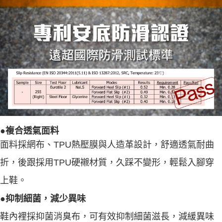
●複合透氣面料
面料採網布、TPU熱壓膜與人造革設計，舒適透氣耐曲
折，後跟採用TPU硬襯材質，久踩不變形，輕鬆入腳穿
上鞋。
●抑制細菌，減少異味
鞋內裡採抑菌消臭布，可有效抑制細菌滋長，減緩異味