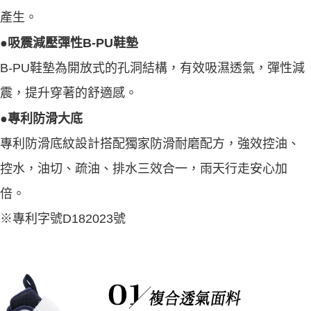
產生。
●吸震減壓彈性B-PU鞋墊
B-PU鞋墊為開放式的孔洞結構，有效吸濕透氣，彈性減
震，提升穿著的舒適感。
●專利防滑大底
專利防滑底紋設計搭配獨家防滑耐磨配方，強效控油、
控水，油切、疏油、排水三效合一，雨天行走安心加
倍。
※專利字號D182023號