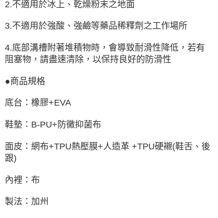
2.不適用於冰上、乾燥粉末之地面
3.不適用於強酸、強鹼等藥品稀釋劑之工作場所
4.底部溝槽附著堆積物時，會導致耐滑性降低，若有
阻塞物，請盡速清除，以保持良好的防滑性
●商品規格
底台：橡膠+EVA
鞋墊：B-PU+防黴抑菌布
面皮：網布+TPU熱壓膜+人造革 +TPU硬襯(鞋舌、後
跟)
內裡：布
製法：加州