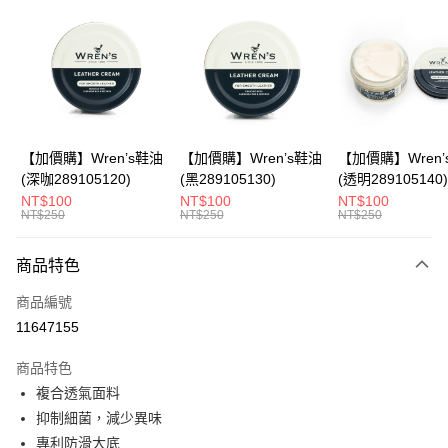
LINE Pay
Apple Pay
悠遊付
Google Pay
全盈+PAY
【加價購】Wren’s鞋油
【加價購】Wren’s鞋油
【加價購】Wren’
(深咖289105120)
(黑289105130)
(透明289105140)
ATM付款
NT$100
NT$100
NT$100
NT$250
NT$250
NT$250
運送方式
商品特色
宅配
每筆NT$80，滿NT$990(含以上)免運費
商品編號
11647155
付款後門市自取
每筆NT$80，滿NT$699(含以上)免運費
商品特色
複合透氣面料
跨境配送 港澳、新馬
查看運費
抑制細菌，減少異味
專利防滑大底