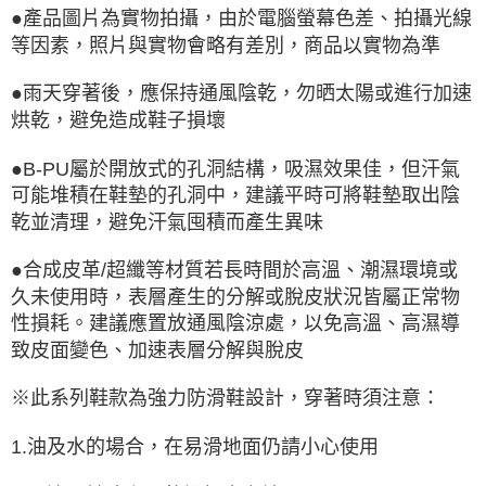
●產品圖片為實物拍攝，由於電腦螢幕色差、拍攝光線
等因素，照片與實物會略有差別，商品以實物為準
●雨天穿著後，應保持通風陰乾，勿晒太陽或進行加速
烘乾，避免造成鞋子損壞
●B-PU屬於開放式的孔洞結構，吸濕效果佳，但汗氣
可能堆積在鞋墊的孔洞中，建議平時可將鞋墊取出陰
乾並清理，避免汗氣囤積而產生異味
●合成皮革/超纖等材質若長時間於高溫、潮濕環境或
久未使用時，表層產生的分解或脫皮狀況皆屬正常物
性損耗。建議應置放通風陰涼處，以免高溫、高濕導
致皮面變色、加速表層分解與脫皮
※此系列鞋款為強力防滑鞋設計，穿著時須注意：
1.油及水的場合，在易滑地面仍請小心使用