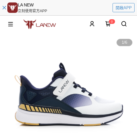
LA NEW
開啟APP
立刻使用官方APP
0
1
/
6