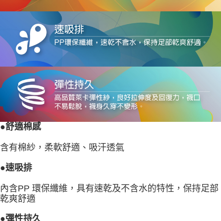
●舒適棉感
含有棉紗，柔軟舒適、吸汗透氣
●速吸排
內含PP 環保纖維，具有速乾及不含水的特性，保持足部
乾爽舒適
●彈性持久