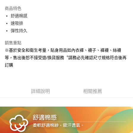
Apple Pay
商品特色
悠遊付
舒適棉感
速吸排
Google Pay
彈性持久
全盈+PAY
銷售重點
ATM付款
※基於安全和衛生考量，貼身用品如內衣褲、襪子、褲襪、絲襪
等，售出後恕不接受退/換貨服務︒請務必先確認尺寸規格符合後再
運送方式
訂購
宅配
每筆NT$80，滿NT$990(含以上)免運費
付款後門市自取
詳細說明
相關推薦
每筆NT$80，滿NT$699(含以上)免運費