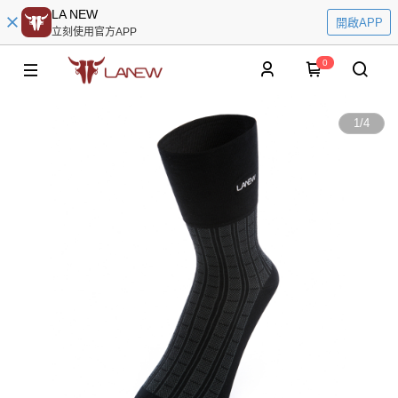
LA NEW
開啟APP
立刻使用官方APP
0
1
/
4