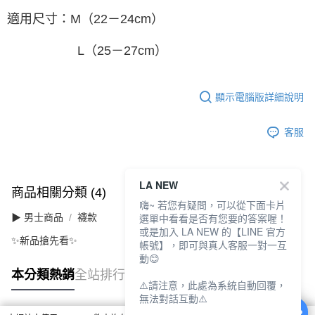
適用尺寸：M（22－24cm）
L（25－27cm）
顯示電腦版詳細說明
客服
LA NEW
商品相關分類 (4)
查看全部
嗨~ 若您有疑問，可以從下面卡片
選單中看看是否有您要的答案喔！
▶ 男士商品
襪款
或是加入 LA NEW 的【LINE 官方
✨新品搶先看✨
帳號】，即可與真人客服一對一互
動😊
本分類熱銷
全站排行
⚠️請注意，此處為系統自動回覆，
無法對話互動⚠️