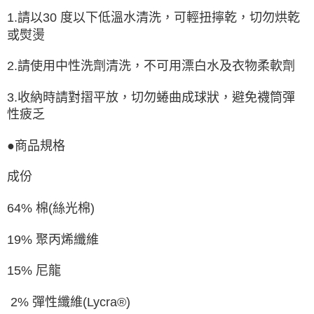
1.請以30 度以下低溫水清洗，可輕扭擰乾，切勿烘乾
或熨燙
2.請使用中性洗劑清洗，不可用漂白水及衣物柔軟劑
3.收納時請對摺平放，切勿蜷曲成球狀，避免襪筒彈
性疲乏
●商品規格
成份
64% 棉(絲光棉)
19% 聚丙烯纖維
15% 尼龍
2% 彈性纖維(Lycra®)