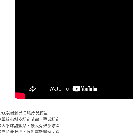
T700碳纖維兼具強度與輕量
蜂巢核心科技穩定減震，擊球穩定
放大擊球甜蜜點，擴大有效擊球區
避震防滑握把，提供靈敏擊球回饋