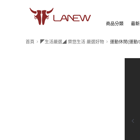
商品分類
最新
首頁
◤生活嚴選◢ 樂悠生活 嚴選好物
運動休閒(運動/