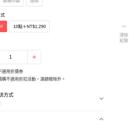
慵懶小貓
龍焰
方式
90
10點
＋
NT$1,290
清除
紀錄
不適用折價券
價購不適用折扣活動，滿額贈除外。
送方式
費
次付款