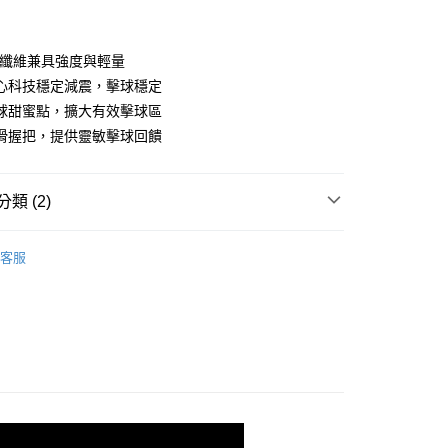
0碳纖維兼具強度與輕量
心科技穩定減震，擊球穩定
球甜蜜點，擴大有效擊球區
y
滑握把，提供靈敏擊球回饋
類 (2)
◢ 樂悠生活 嚴選好物
運動休閒(運動/旅遊/配件)
客服
兌換 享優惠】
【10點】點點金兌換專區
0，滿NT$990(含以上)免運費
】