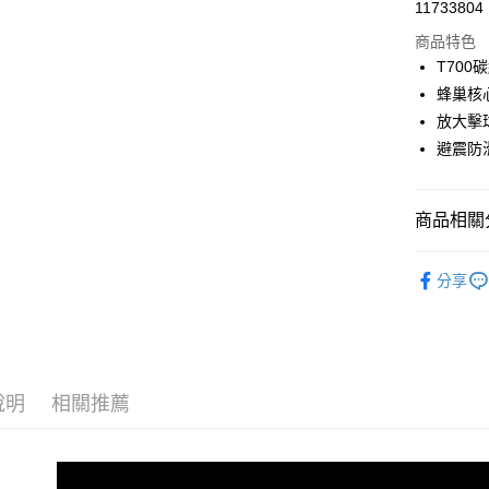
11733804
LINE Pay
商品特色
Apple Pay
T70
蜂巢核
悠遊付
放大擊
Google Pa
避震防
全盈+PAY
商品相關分
ATM付款
◤生活嚴選
分享
運送方式
📢【點數
宅配
每筆NT$8
說明
相關推薦
【免運費
免運費