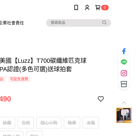
0
企業社會責任
美國【Luzz】T700碳纖維匹克球
APA認證(多色可選)送球拍套
品
宅配免運費
490
迷霧
吉他
甜心小狗
暗黑
冰風