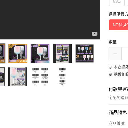
桃色
選擇購買
NT$1,4
數量
※ 本商品
※
點數加
付款與運
宅配免運
付款方式
商品特色
信用卡一
商品編號