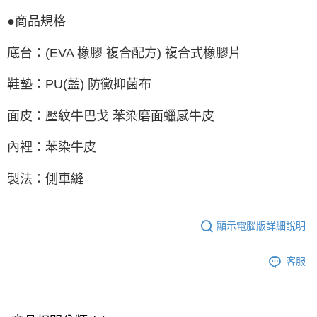
●商品規格
底台：(EVA 橡膠 複合配方) 複合式橡膠片
鞋墊：PU(藍) 防黴抑菌布
面皮：壓紋牛巴戈 苯染磨面蠟感牛皮
內裡：苯染牛皮
製法：側車縫
顯示電腦版詳細說明
客服