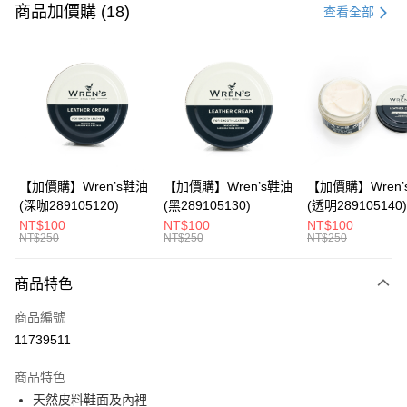
信用卡一次付款
商品加價購 (18)
查看全部
LINE Pay
Apple Pay
悠遊付
Google Pay
全盈+PAY
【加價購】Wren’s鞋油
【加價購】Wren’s鞋油
【加價購】Wren’
(深咖289105120)
(黑289105130)
(透明289105140)
ATM付款
NT$100
NT$100
NT$100
NT$250
NT$250
NT$250
運送方式
商品特色
宅配
每筆NT$80，滿NT$990(含以上)免運費
商品編號
11739511
付款後門市自取
每筆NT$80，滿NT$699(含以上)免運費
商品特色
天然皮料鞋面及內裡