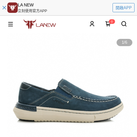
LA NEW
開啟APP
立刻使用官方APP
0
1
/
6