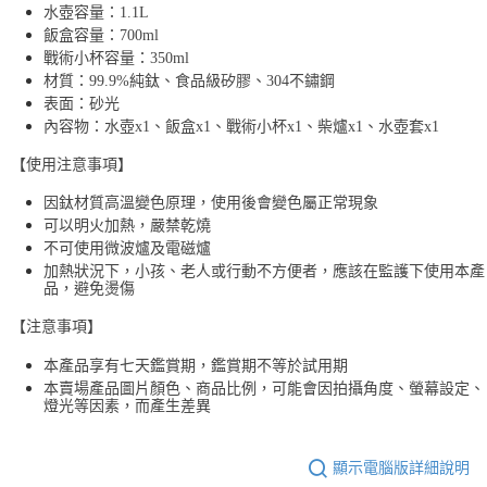
水壺容量：1.1L
飯盒容量：700ml
戰術小杯容量：350ml
材質：99.9%純鈦、食品級矽膠、304不鏽鋼
表面：砂光
內容物：水壺x1、飯盒x1、戰術小杯x1、柴爐x1、水壺套x1
【使用注意事項】
因鈦材質高溫變色原理，使用後會變色屬正常現象
可以明火加熱，嚴禁乾燒
不可使用微波爐及電磁爐
加熱狀況下，小孩、老人或行動不方便者，應該在監護下使用本產
品，避免燙傷
【注意事項】
本產品享有七天鑑賞期，鑑賞期不等於試用期
本賣場產品圖片顏色、商品比例，可能會因拍攝角度、螢幕設定、
燈光等因素，而產生差異
顯示電腦版詳細說明