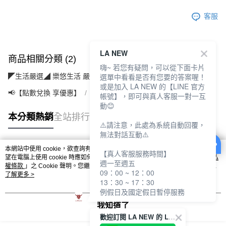
客服
LA NEW
商品相關分類 (2)
嗨~ 若您有疑問，可以從下面卡片
選單中看看是否有您要的答案喔！
◤生活嚴選◢ 樂悠生活 嚴選好物
運動休閒(運動/旅遊/配件)
或是加入 LA NEW 的【LINE 官方
📢【點數兌換 享優惠】
【10點】點點金兌換專區
帳號】，即可與真人客服一對一互
動😊
本分類熱銷
全站排行
⚠️請注意，此處為系統自動回覆，
無法對話互動⚠️
本網站中使用 cookie，欲查詢有關本網站使用 cookie 方式之詳情，及若您不希
【真人客服服務時間】
熱門標籤
望在電腦上使用 cookie 時應如何變更電腦的 cookie 設定，請參閱本網站「
隱私
週一至週五
權條款
」之 Cookie 聲明。您繼續使用本網站即表示您同意本公司得按本網站使
09：00 ~ 12：00
用條款之 Cookie 聲明使用 cookie。
了解更多 >
13：30 ~ 17：30
例假日及國定假日暫停服務
我知道了
歡迎訂閱 LA NEW 的 LINE 官方帳號