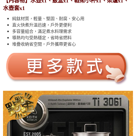
【內容物】水壺x1、飯盒x1、戰術小杯x1、柴爐x1、
免運費
水壺套x1
純鈦材質，輕量、堅固、耐腐、安心用
直火快煮升溫迅速，戶外更便利
多容量組合，滿足煮水料理需求
導熱均勻受熱穩定，省時省燃料
堆疊收納省空間，戶外攜帶更省心