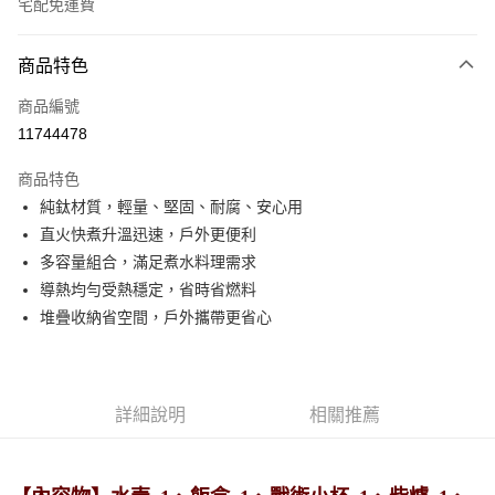
宅配免運費
付款方式
商品特色
信用卡一次付款
商品編號
LINE Pay
11744478
Apple Pay
商品特色
悠遊付
純鈦材質，輕量、堅固、耐腐、安心用
直火快煮升溫迅速，戶外更便利
Google Pay
多容量組合，滿足煮水料理需求
全盈+PAY
導熱均勻受熱穩定，省時省燃料
堆疊收納省空間，戶外攜帶更省心
ATM付款
運送方式
宅配
詳細說明
相關推薦
每筆NT$80，滿NT$990(含以上)免運費
【免運費】