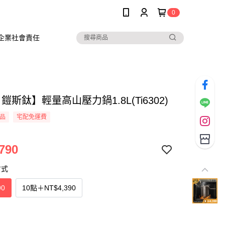
0
企業社會責任
h 鎧斯鈦】輕量高山壓力鍋1.8L(Ti6302)
品
宅配免運費
790
方式
90
10點
＋
NT$4,390