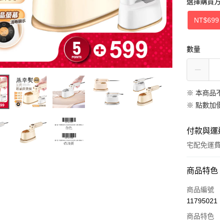
選擇購買
NT$699
數量
※ 本商品
※
點數加
付款與運
宅配免運
付款方式
商品特色
信用卡一
商品編號
11795021
LINE Pay
商品特色