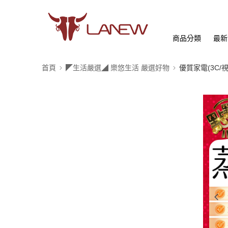
商品分類
最新
首頁
◤生活嚴選◢ 樂悠生活 嚴選好物
優質家電(3C/視