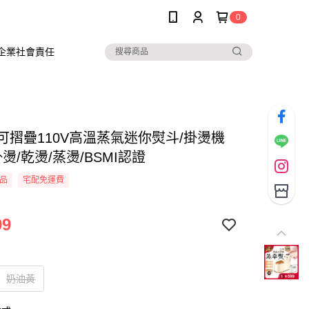
0
企業社會責任
】可摺疊110V高溫蒸氣迷你熨斗/掛燙機
)掛燙/乾燙/蒸燙/BSMI認證
品
宅配免運費
99
奶油黃