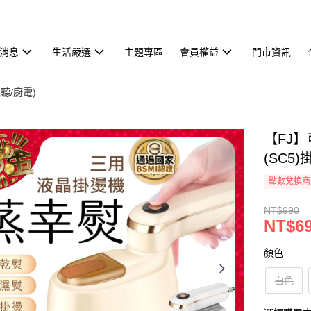
消息
生活嚴選
主題專區
會員權益
門市資訊
聽/廚電)
【FJ
(SC5
點數兌換商
NT$990
NT$6
顏色
白色