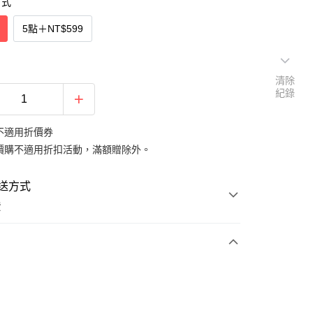
方式
5點
＋
NT$599
清除
紀錄
不適用折價券
價購不適用折扣活動，滿額贈除外。
送方式
費
次付款