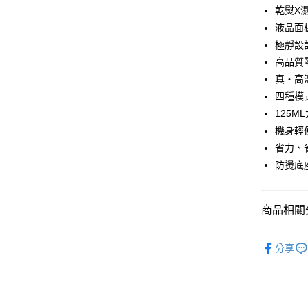
Apple Pay
乾熨X
液晶面
悠遊付
極靜設
Google Pa
高品質
真‧高
全盈+PAY
四種模
ATM付款
125M
機身輕
省力、
運送方式
防燙底
宅配
每筆NT$8
商品相關分
【免運費
◤生活嚴選
免運費
分享
📢【點數