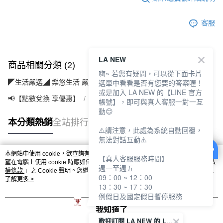
客服
LA NEW
商品相關分類 (2)
嗨~ 若您有疑問，可以從下面卡片
選單中看看是否有您要的答案喔！
◤生活嚴選◢ 樂悠生活 嚴選好物
運動休閒(運動/旅遊/配件)
或是加入 LA NEW 的【LINE 官方
📢【點數兌換 享優惠】
【5點】點點金兌換專區
帳號】，即可與真人客服一對一互
動😊
本分類熱銷
全站排行
⚠️請注意，此處為系統自動回覆，
無法對話互動⚠️
本網站中使用 cookie，欲查詢有關本網站使用 cookie 方式之詳情，及若您不希
【真人客服服務時間】
熱門標籤
望在電腦上使用 cookie 時應如何變更電腦的 cookie 設定，請參閱本網站「
隱私
週一至週五
權條款
」之 Cookie 聲明。您繼續使用本網站即表示您同意本公司得按本網站使
09：00 ~ 12：00
用條款之 Cookie 聲明使用 cookie。
了解更多 >
13：30 ~ 17：30
例假日及國定假日暫停服務
我知道了
歡迎訂閱 LA NEW 的 LINE 官方帳號