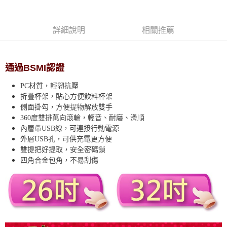
每筆NT$80，滿NT$990(含以上)免運費
【免運費】
詳細說明
相關推薦
免運費
通過BSMI認證
PC材質，輕韌抗壓
折疊杯架，貼心方便飲料杯架
側面掛勾，方便提物解放雙手
360度雙排萬向滾輪，輕音、耐磨、滑順
內層帶USB線，可連接行動電源
外層USB孔，可供充電更方便
雙提把好提取，安全密碼鎖
四角合金包角，不易刮傷