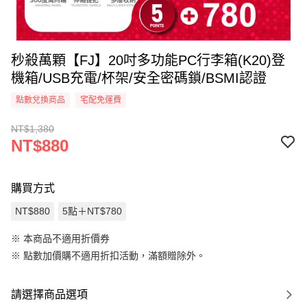
秒殺萬顆【FJ】20吋多功能PC行李箱(K20)登
機箱/USB充電/杯架/安全密碼鎖/BSMI認證
點數兌換商品
宅配免運費
NT$1,380
NT$880
購買方式
NT$880
5點＋NT$780
※ 本商品不適用折價券
※
點數加價購不適用折扣活動，滿額贈除外。
請選擇商品選項