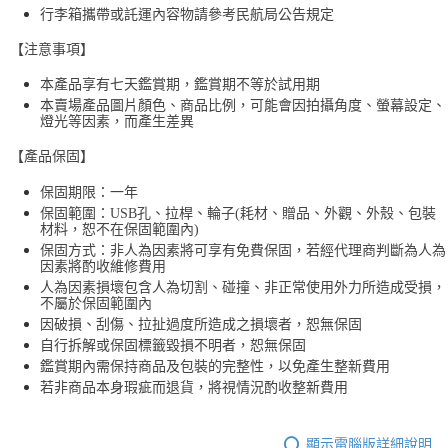
行李箱攜帶或託運內容物請參考民航局公告規定
【注意事項】
本產品享有七天鑑賞期，鑑賞期不等於試用期
本賣場產品圖片顏色、商品比例，可能會因拍攝角度、螢幕設定、
燈光等因素，而產生差異
【產品保固】
保固期限：一年
保固範圍：USB孔、拉桿、輪子(耗材、贈品、外觀、外殼、包裝
材料，恕不在保固範圍內)
保固方式：非人為因素將可享有免費保固，若經代理商判斷為人為
因素將酌收維修費用
人為因素損壞包含人為切割、碰撞、非正常使用外力所造成受損，
不屬於保固範圍內
因破損、刮傷、拉扯過度所造成之損壞者，恕無保固
自行拆解或保固標籤毀損不明者，恕無保固
鑑賞期內需保持商品及包裝的完整性，以免產生整新費用
若非商品本身瑕疵而退貨，將視情況酌收整新費用
顯示電腦版詳細說明