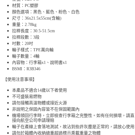
材質：PC塑膠
顏色選項：黑色、藍色、粉色、白色
尺寸：36x21.5x55cm(含輪)
重量：2.78kg
拉桿長度：30.5-51.5cm
拉桿段數：3段
吋數：20吋
輪子樣式：TPE萬向輪
輪子數量：4輪
內容物：行李箱x1、說明書x1
BSMI：R3B346
【使用注意事項】
本產品不適合14歲以下者使用
不可盛裝易燃物
請勿接觸高溫物體或接近火源
非說明之保固內容皆不在保固範圍內
機場領回行李時，立即檢查行李箱之完整性。如有任何損壞，請直
接向航空公司申請理賠
輪子在產線上會落地測試，故沾到些許灰塵是正常的，請放心使用
請勿於箱體內收納總重超過標示乘載重量之物體