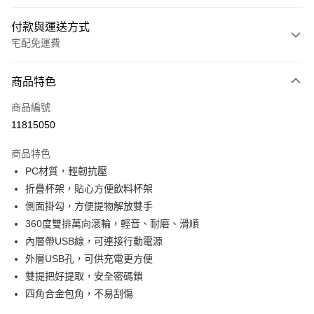
付款與運送方式
宅配免運費
付款方式
商品特色
信用卡一次付款
商品編號
LINE Pay
11815050
Apple Pay
商品特色
悠遊付
PC材質，輕韌抗壓
折疊杯架，貼心方便飲料杯架
Google Pay
側面掛勾，方便提物解放雙手
全盈+PAY
360度雙排萬向滾輪，輕音、耐磨、滑順
內層帶USB線，可連接行動電源
ATM付款
外層USB孔，可供充電更方便
雙提把好提取，安全密碼鎖
運送方式
四角合金包角，不易刮傷
宅配