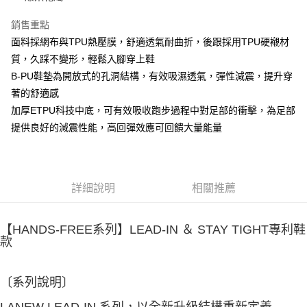
銷售重點
面料採網布與TPU熱壓膜，舒適透氣耐曲折，後跟採用TPU硬襯材
質，久踩不變形，輕鬆入腳穿上鞋
B-PU鞋墊為開放式的孔洞結構，有效吸濕透氣，彈性減震，提升穿
著的舒適感
加厚ETPU科技中底，可有效吸收跑步過程中對足部的衝擊，為足部
提供良好的減震性能，高回彈效應可回饋大量能量
詳細說明
相關推薦
【HANDS-FREE系列】LEAD-IN ＆ STAY TIGHT專利鞋
款
〔系列說明〕
LANEW LEAD-IN 系列，以全新升級結構重新定義