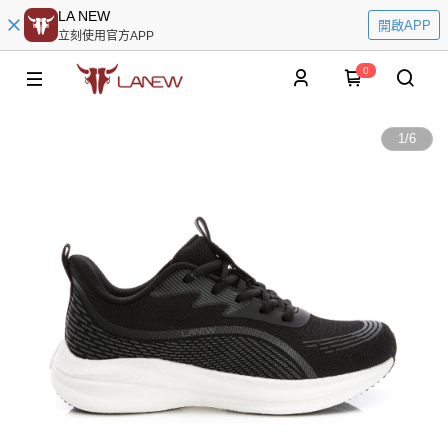
LA NEW
開啟APP
立刻使用官方APP
0
1
/
6