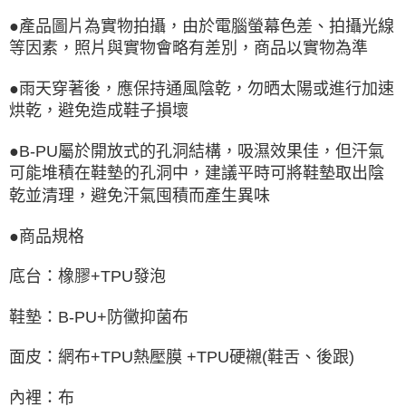
●產品圖片為實物拍攝，由於電腦螢幕色差、拍攝光線
等因素，照片與實物會略有差別，商品以實物為準
●雨天穿著後，應保持通風陰乾，勿晒太陽或進行加速
烘乾，避免造成鞋子損壞
●B-PU屬於開放式的孔洞結構，吸濕效果佳，但汗氣
可能堆積在鞋墊的孔洞中，建議平時可將鞋墊取出陰
乾並清理，避免汗氣囤積而產生異味
●商品規格
底台：橡膠+TPU發泡
鞋墊：B-PU+防黴抑菌布
面皮：網布+TPU熱壓膜 +TPU硬襯(鞋舌、後跟)
內裡：布