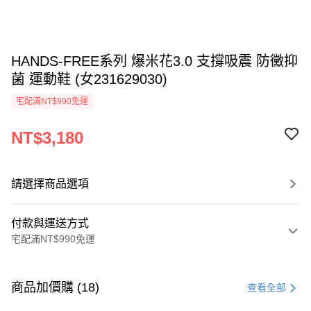
HANDS-FREE系列 爆米花3.0 支撐吸震 防黴抑
菌 運動鞋 (女231629030)
宅配滿NT$990免運
NT$3,180
請選擇商品選項
付款與運送方式
宅配滿NT$990免運
付款方式
信用卡一次付款
商品加價購 (18)
查看全部