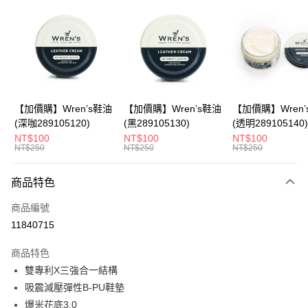
LINE Pay
Apple Pay
悠遊付
Google Pay
全盈+PAY
【加價購】Wren’s鞋油
【加價購】Wren’s鞋油
【加價購】Wren’
(深咖289105120)
(黑289105130)
(透明289105140)
ATM付款
NT$100
NT$100
NT$100
NT$250
NT$250
NT$250
運送方式
商品特色
宅配
每筆NT$80，滿NT$990(含以上)免運費
商品編號
11840715
付款後門市自取
每筆NT$80，滿NT$699(含以上)免運費
商品特色
雙專利X三強合一結構
吸震減壓彈性B-PU鞋墊
爆米花底3.0