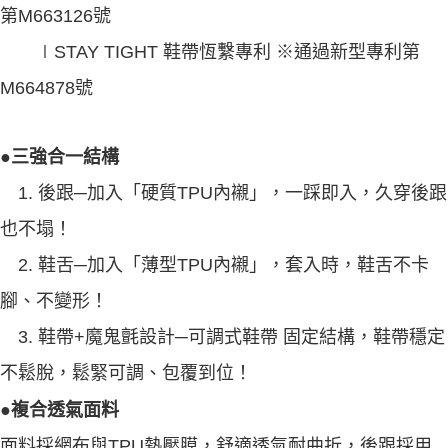
第M663126號
∣STAY TIGHT 鞋帶恆繫專利 ※通過新型專利第
M664878號
●三強合一結構
1. 後跟─加入「硬質TPU內襯」，一踩即入，久穿後跟
也不塌！
2. 鞋舌─加入「薄型TPU內襯」，套入時，鞋舌不卡
腳、不變形！
3. 鞋帶+魔鬼氈設計─可調式鞋帶 固定結構，鞋帶穩定
不鬆脫，鬆緊可調、包覆到位！
●複合透氣面料
面料採網布與TPU熱壓膜，舒適透氣耐曲折，後跟採用