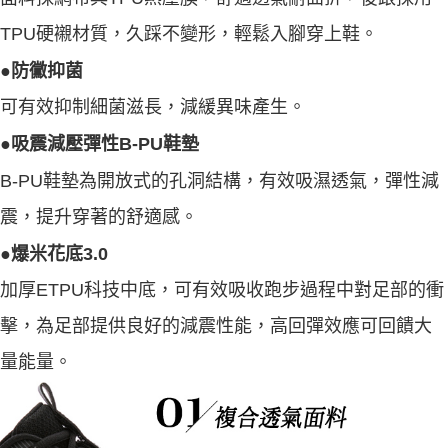
TPU硬襯材質，久踩不變形，輕鬆入腳穿上鞋。
●防黴抑菌
可有效抑制細菌滋長，減緩異味產生。
●吸震減壓彈性B-PU鞋墊
B-PU鞋墊為開放式的孔洞結構，有效吸濕透氣，彈性減
震，提升穿著的舒適感。
●爆米花底3.0
加厚ETPU科技中底，可有效吸收跑步過程中對足部的衝
擊，為足部提供良好的減震性能，高回彈效應可回饋大
量能量。