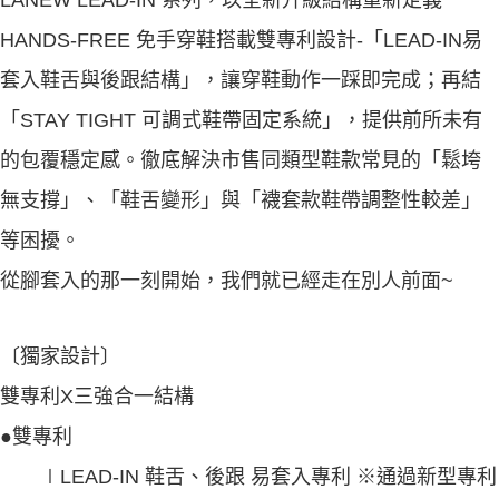
HANDS-FREE 免手穿鞋搭載雙專利設計-「LEAD-IN易
套入鞋舌與後跟結構」，讓穿鞋動作一踩即完成；再結
「STAY TIGHT 可調式鞋帶固定系統」，提供前所未有
的包覆穩定感。徹底解決市售同類型鞋款常見的「鬆垮
無支撐」、「鞋舌變形」與「襪套款鞋帶調整性較差」
等困擾。
從腳套入的那一刻開始，我們就已經走在別人前面~
〔獨家設計〕
雙專利X三強合一結構
●雙專利
∣LEAD-IN 鞋舌、後跟 易套入專利 ※通過新型專利