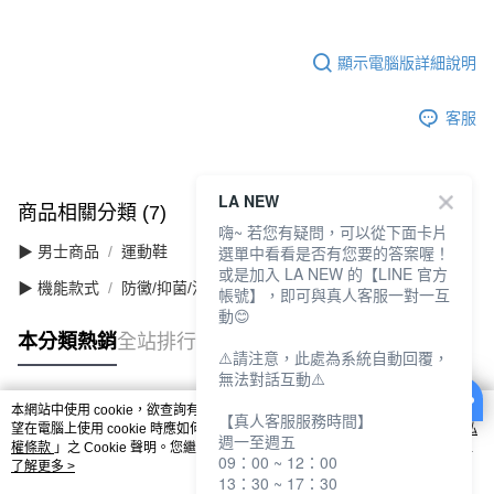
顯示電腦版詳細說明
客服
LA NEW
商品相關分類 (7)
查看全部
嗨~ 若您有疑問，可以從下面卡片
選單中看看是否有您要的答案喔！
▶ 男士商品
運動鞋
或是加入 LA NEW 的【LINE 官方
▶ 機能款式
防黴/抑菌/消臭
帳號】，即可與真人客服一對一互
動😊
本分類熱銷
全站排行
⚠️請注意，此處為系統自動回覆，
無法對話互動⚠️
本網站中使用 cookie，欲查詢有關本網站使用 cookie 方式之詳情，及若您不希
【真人客服服務時間】
熱門標籤
望在電腦上使用 cookie 時應如何變更電腦的 cookie 設定，請參閱本網站「
隱私
週一至週五
權條款
」之 Cookie 聲明。您繼續使用本網站即表示您同意本公司得按本網站使
09：00 ~ 12：00
用條款之 Cookie 聲明使用 cookie。
了解更多 >
13：30 ~ 17：30