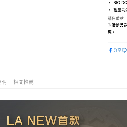
BIO 
悠遊付
輕量高
Google Pa
銷售重點
※活動品
全盈+PAY
惠。
ATM付款
分享
運送方式
宅配
每筆NT$8
說明
相關推薦
付款後門
每筆NT$8
跨境配送 