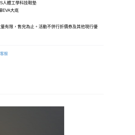
DCS人體工學科技鞋墊
彈EVA大底
y
數量有限，售完為止。活動不併行折價券及其他現行優
客服
0，滿NT$990(含以上)免運費
市自取
0，滿NT$699(含以上)免運費
港澳、新馬
查看運費