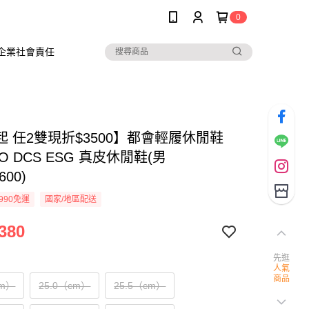
0
企業社會責任
起 任2雙現折$3500】都會輕履休閒鞋
IO DCS ESG 真皮休閒鞋(男
600)
990免運
國家/地區配送
380
先逛
人氣
商品
cm）
25.0（cm）
25.5（cm）