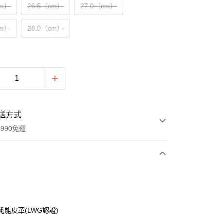
cm）
26.5（cm）
27.0（cm）
cm）
28.0（cm）
送方式
990免運
次付款
耗能皮革(LWG認證)