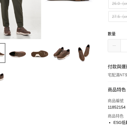
26.0（
27.5（
數量
付款與運
宅配滿NT$
付款方式
商品特色
信用卡一
商品編號
11852154
LINE Pay
商品特色
Apple Pay
ESG低