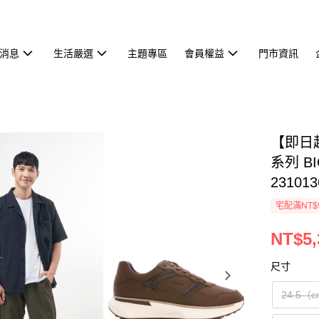
消息
生活嚴選
主題專區
會員權益
門市資訊
【即日
系列 B
231013
宅配滿NT$
NT$5,
尺寸
24.5（