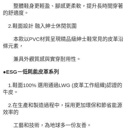
整體鞋身更輕盈、腳感更柔軟，提升長時間穿著
的舒適度。
2.鞋面設計 融入紳士休閒氛圍
本款以PVC材質呈現精品級紳士鞋常見的皮革沿
條元素，
兼具外觀質感與實穿耐用性。
●ESG－低耗能皮革系列
1.鞋面100% 選用通過LWG (皮革工作組織)認證的
牛皮。
2.在生產和製造過程中，採用更加環保和節省能源
效率的
工藝和技術，為地球多一份友善。