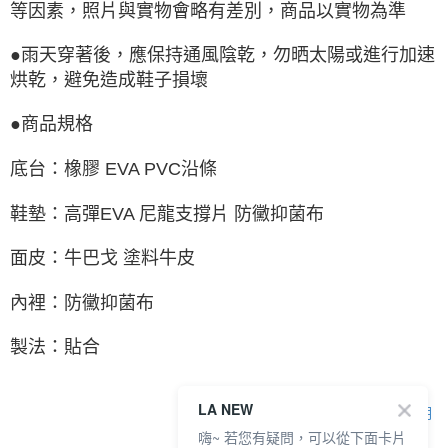
等因素，照片與實物會略有差別，商品以實物為準
●雨天穿著後，應保持通風陰乾，勿晒太陽或進行加速
烘乾，避免造成鞋子損壞
●商品規格
底台：橡膠 EVA PVC沿條
鞋墊：高彈EVA 尼龍支撐片 防黴抑菌布
面皮：牛巴戈 塗料牛皮
內裡：防黴抑菌布
製法：貼合
LA NEW
顯示電腦版詳細說明
嗨~ 若您有疑問，可以從下面卡片