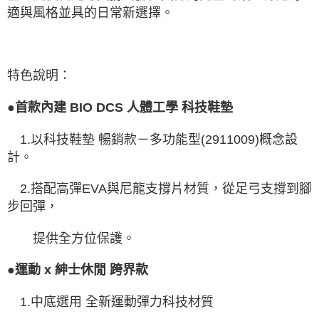
適與風格並具的日常新選擇。
特色說明：
●首款內建 BIO DCS 人體工學 科技鞋墊
1.以科技鞋墊 暢銷款－多功能型(2911009)概念設
計。
2.搭配高彈EVA與尼龍支撐片材質，從足弓支撐到腳
步回彈，
提供全方位保護。
●運動 x 紳士休閒 跨界款
1.中底選用 全新運動彈力科技材質