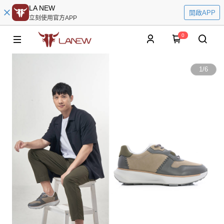
LA NEW
開啟APP
立刻使用官方APP
0
1
/
6