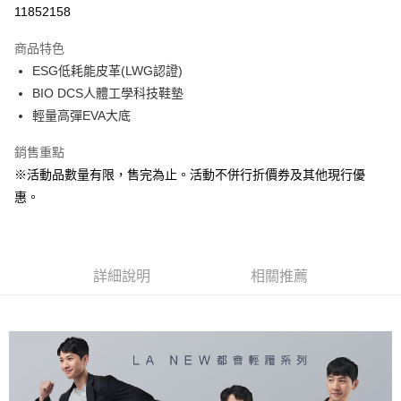
LINE Pay
11852158
Apple Pay
商品特色
悠遊付
ESG低耗能皮革(LWG認證)
BIO DCS人體工學科技鞋墊
Google Pay
輕量高彈EVA大底
全盈+PAY
銷售重點
ATM付款
※活動品數量有限，售完為止。活動不併行折價券及其他現行優
惠。
運送方式
宅配
每筆NT$80，滿NT$990(含以上)免運費
詳細說明
相關推薦
付款後門市自取
每筆NT$80，滿NT$699(含以上)免運費
跨境配送 港澳、新馬
查看運費