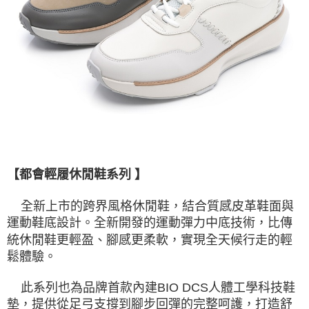
【都會輕履休閒鞋系列 】
全新上市的跨界風格休閒鞋，結合質感皮革鞋面與
運動鞋底設計。全新開發的運動彈力中底技術，比傳
統休閒鞋更輕盈、腳感更柔軟，實現全天候行走的輕
鬆體驗。
此系列也為品牌首款內建BIO DCS人體工學科技鞋
墊，提供從足弓支撐到腳步回彈的完整呵護，打造舒