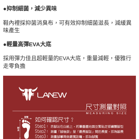
●抑制細菌，減少異味
鞋內裡採抑菌消臭布，可有效抑制細菌滋長，減緩異
味產生
●輕量高彈EVA大底
採用彈力佳且超輕量的EVA大底，重量減輕，優雅行
走零負擔