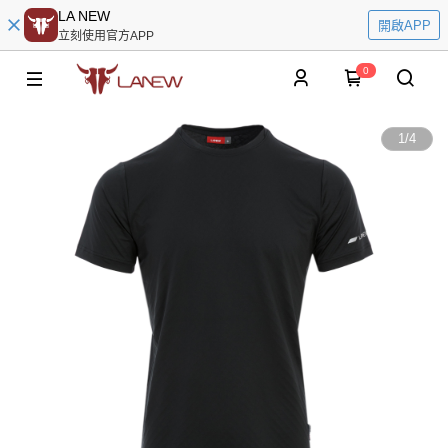
LA NEW
開啟APP
立刻使用官方APP
0
1
/
4