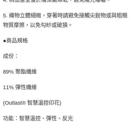
4. 稍加整型後於陰涼處晾乾，避免陽光曝曬。
5. 織物立體細緻，穿著時請避免接觸尖銳物或與粗糙
物質摩擦，以免勾紗或破損。
●商品規格
成份：
89% 聚酯纖維
11% 彈性纖維
(Outlast® 智慧溫控印花)
功能：智慧溫控、彈性、反光