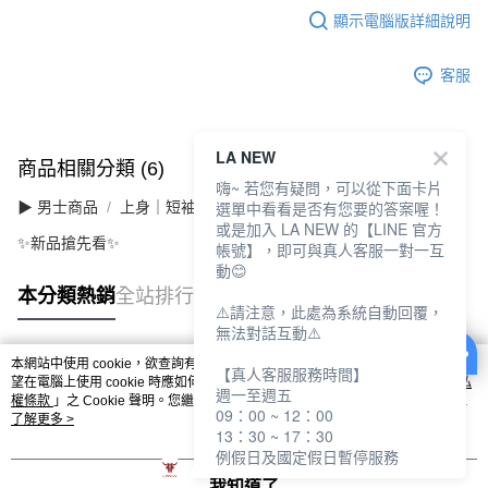
顯示電腦版詳細說明
客服
LA NEW
商品相關分類 (6)
查看全部
嗨~ 若您有疑問，可以從下面卡片
選單中看看是否有您要的答案喔！
▶ 男士商品
上身｜短袖
或是加入 LA NEW 的【LINE 官方
✨新品搶先看✨
帳號】，即可與真人客服一對一互
動😊
本分類熱銷
全站排行
⚠️請注意，此處為系統自動回覆，
無法對話互動⚠️
本網站中使用 cookie，欲查詢有關本網站使用 cookie 方式之詳情，及若您不希
【真人客服服務時間】
熱門標籤
望在電腦上使用 cookie 時應如何變更電腦的 cookie 設定，請參閱本網站「
隱私
週一至週五
權條款
」之 Cookie 聲明。您繼續使用本網站即表示您同意本公司得按本網站使
09：00 ~ 12：00
用條款之 Cookie 聲明使用 cookie。
了解更多 >
13：30 ~ 17：30
例假日及國定假日暫停服務
我知道了