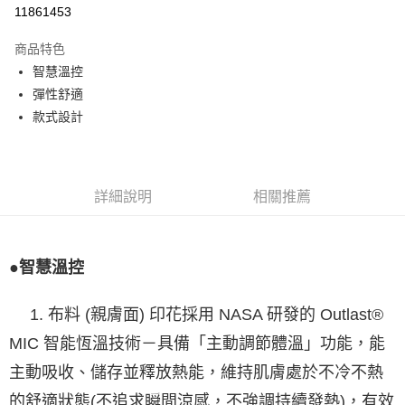
LINE Pay
11861453
Apple Pay
商品特色
悠遊付
智慧溫控
彈性舒適
Google Pay
款式設計
全盈+PAY
ATM付款
詳細說明
相關推薦
運送方式
宅配
每筆NT$80，滿NT$990(含以上)免運費
●智慧溫控
付款後門市自取
1. 布料 (親膚面) 印花採用 NASA 研發的 Outlast®
每筆NT$80，滿NT$699(含以上)免運費
MIC 智能恆溫技術－
具備「主動調節體溫」功能，能
主動吸收、儲存並釋放熱能，維持肌膚處於不冷不熱
的舒適狀態(不追求瞬間涼感，不強調持續發熱)，有效