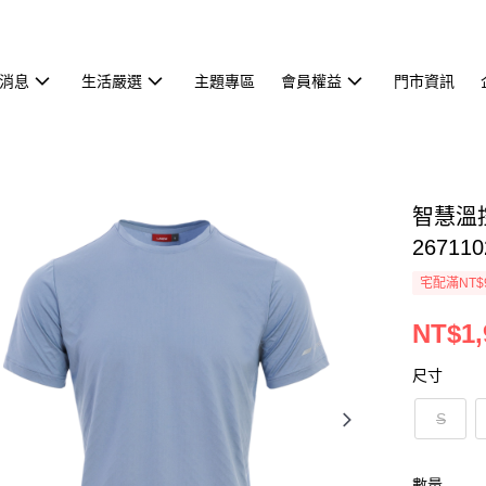
消息
生活嚴選
主題專區
會員權益
門市資訊
智慧溫控
267110
宅配滿NT$
NT$1,
尺寸
S
數量