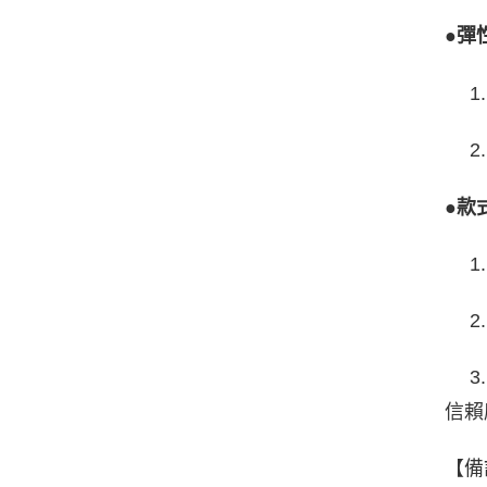
●彈
1.
2.
●款
1.
2.
3. 
信賴
【備