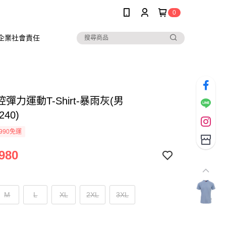
0
企業社會責任
彈力運動T-Shirt-暴雨灰(男
240)
990免運
980
M
L
XL
2XL
3XL