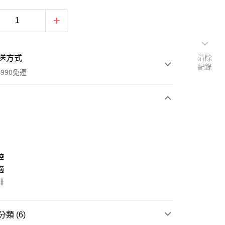
送方式
清除
紀錄
990免運
次付款
控
適
計
y
類 (6)