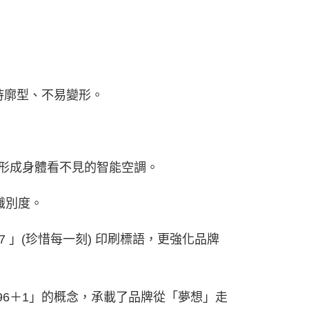
持廓型、不易變形。
花，形成身體看不見的智能空調。
識別度。
 1997 」(珍惜每一刻) 印刷標語，更強化品牌
1996＋1」的概念，承載了品牌從「夢想」走