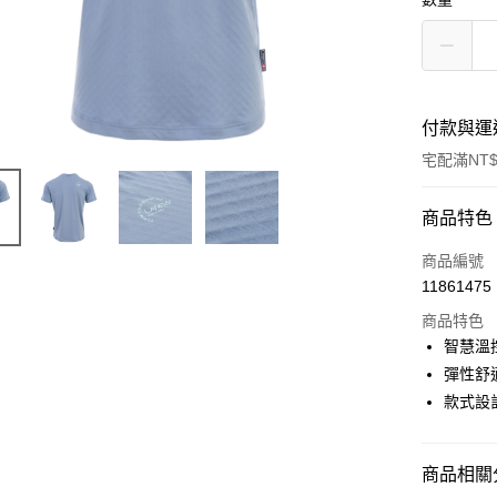
付款與運
宅配滿NT$
付款方式
商品特色
信用卡一
商品編號
11861475
LINE Pay
商品特色
Apple Pay
智慧溫
彈性舒
悠遊付
款式設
Google Pa
全盈+PAY
商品相關分