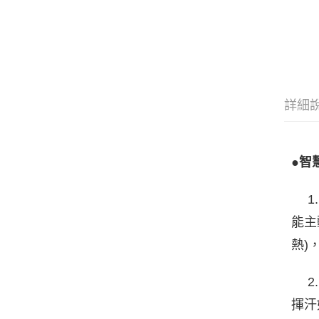
詳細
●智
1. 
能主
熱)
2.
揮汗