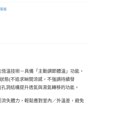
品
上身｜短袖
客服
看✨
品
服飾 ▶
式
服飾 ▶
0，滿NT$990(含以上)免運費
品
上身｜T-Shirt
市自取
動
▌8/16前『型爸魅力登場』滿1件75折 滿2件65折
0，滿NT$699(含以上)免運費
 智能恆溫技術－
具備「主動調節體溫」功能，
狀態(不追求瞬間涼感，不強調持續發
的孔洞結構提升透氣與濕氣轉移的功能。
而流失體力，輕鬆應對室內／外溫差，避免