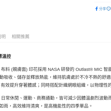
ATM付款
▶ 男士商
分享
✨新品搶先
運送方式
▶ 男士商
宅配
▶ 機能款
每筆NT$8
說明
相關推薦
▶ 男士商
付款後門
▶ 優惠活
每筆NT$8
慧溫控
布料 (親膚面) 印花採用 NASA 研發的 Outlast® MIC
動吸收、儲存並釋放熱能，維持肌膚處於不冷不熱的舒適
，有效提升穿著體感；同時搭配針織網眼組織，以物理性
 日常休閒、運動、商務通勤，皆可減少因體溫劇烈波動
如雨，高效維持清爽，是高機能性的四季單品。