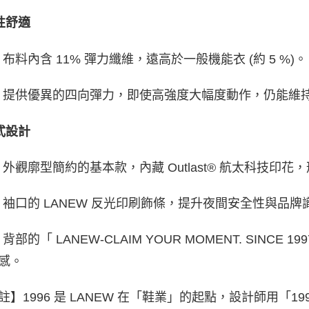
性舒適
 布料內含 11% 彈力纖維，遠高於一般機能衣 (約 5 %)。
 提供優異的四向彈力，即使高強度大幅度動作，仍能維
式設計
 外觀廓型簡約的基本款，內藏 Outlast® 航太科技印
 袖口的 LANEW 反光印刷飾條，提升夜間安全性與品牌
背部的「 LANEW-CLAIM YOUR MOMENT. SINCE
感。
註】1996 是 LANEW 在「鞋業」的起點，設計師用「