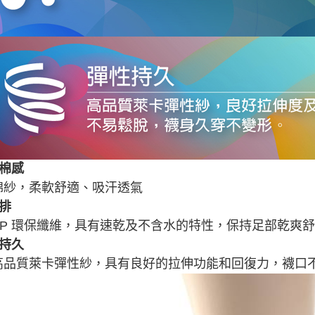
適棉感
棉紗，柔軟舒適、吸汗透氣
排
PP 環保纖維，具有速乾及不含水的特性，保持足部乾爽
性持久
高品質萊卡彈性紗，具有良好的拉伸功能和回復力，襪口