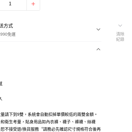
送方式
清除
990免運
紀錄
次付款
感
久
y
數量請下到9雙，系統會自動扣掉單價較低的兩雙金額。
全和衛生考量，貼身用品如內衣褲、襪子、褲襪、絲襪
後恕不接受退/換貨服務︒請務必先確認尺寸規格符合後再