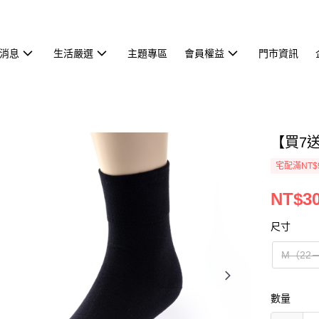
消息
生活嚴選
主題專區
會員權益
門市資訊
【買7送
宅配滿NT$
NT$3
尺寸
M（22－
數量