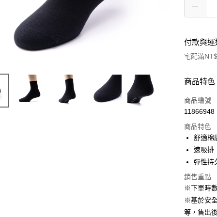
付款與運
宅配滿NT$
付款方式
商品特色
信用卡一
商品編號
11866948
LINE Pay
商品特色
Apple Pay
舒適棉
速吸排
悠遊付
彈性持
Google Pa
銷售重點
※下單時
全盈+PAY
※基於安
ATM付款
等，售出