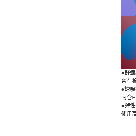
●舒
含有
●速吸
內含
●彈
使用