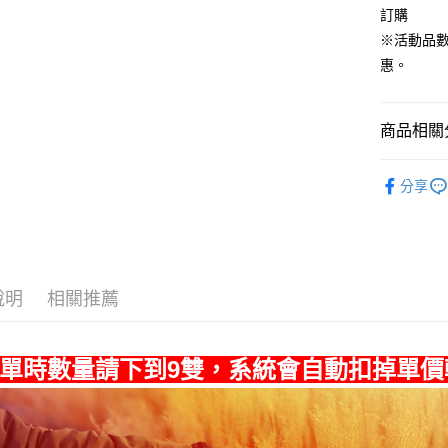
訂購
※活動品
運送方式
惠。
宅配
每筆NT$8
商品相關分
付款後門
▶ 優惠活
每筆NT$8
分享
說明
相關推薦
單時數量請下到9雙，系統會自動扣掉單價