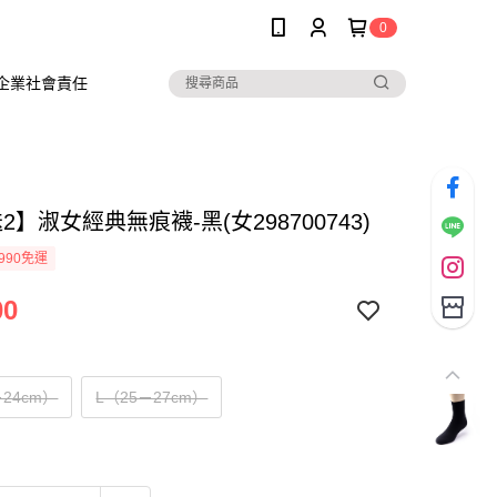
0
企業社會責任
2】淑女經典無痕襪-黑(女298700743)
990免運
00
24cm）
L（25－27cm）