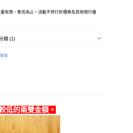
數量有限，售完為止。活動不併行折價券及其他現行優
0，滿NT$990(含以上)免運費
類 (1)
市自取
動
▌『給你貼身的溫柔』襪子內著 買7送2
0，滿NT$699(含以上)免運費
客服
較低的兩雙金額。