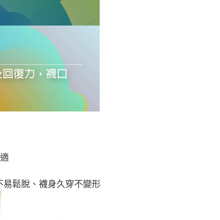
舒適
不易鬆脫、襪身久穿不變形