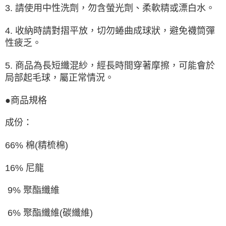
3. 請使用中性洗劑，勿含螢光劑、柔軟精或漂白水。
4. 收納時請對摺平放，切勿蜷曲成球狀，避免襪筒彈
性疲乏。
5. 商品為長短纖混紗，經長時間穿著摩擦，可能會於
局部起毛球，屬正常情況。
●商品規格
成份：
66% 棉(精梳棉)
16% 尼龍
9% 聚酯纖維
6% 聚酯纖維(碳纖維)