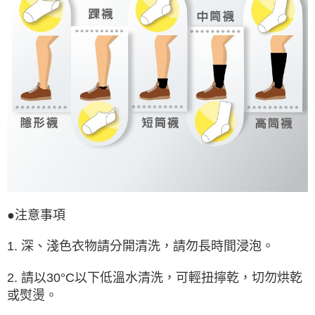
●注意事項
1. 深、淺色衣物請分開清洗，請勿長時間浸泡。
2. 請以30°C以下低溫水清洗，可輕扭擰乾，切勿烘乾
或熨燙。