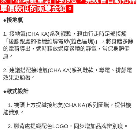
※下單時數量請下到9雙，系統會自動扣掉
單價較低的兩雙金額。
●接地氣
1. 接地氣(CHA KA)系列襪款，藉由行走時足部接觸
「後腳跟處的碳纖維導電紗(雜色區塊)」，將身體多餘
的電荷導出，適時釋放過度累積的靜電，常保身體健
康。
2. 建議搭配接地氣(CHA KA)系列鞋款，導電、排靜電
效果更顯著。
●款式設計
1. 襪頭上方提織接地氣(CHA KA)系列圖騰，提供機
能識別。
2. 腳背處提織配色LOGO，同步增加品牌辨別度。