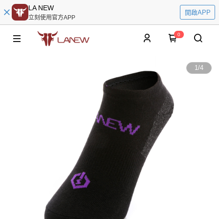
LA NEW
開啟APP
立刻使用官方APP
0
1
/
4