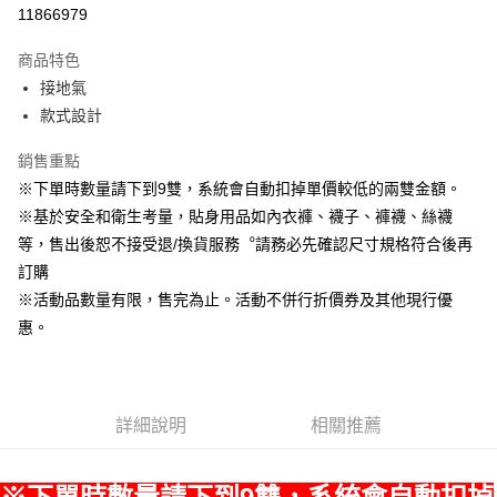
LINE Pay
11866979
Apple Pay
商品特色
悠遊付
接地氣
款式設計
Google Pay
銷售重點
全盈+PAY
※下單時數量請下到9雙，系統會自動扣掉單價較低的兩雙金額。
ATM付款
※基於安全和衛生考量，貼身用品如內衣褲、襪子、褲襪、絲襪
等，售出後恕不接受退/換貨服務︒請務必先確認尺寸規格符合後再
運送方式
訂購
宅配
※活動品數量有限，售完為止。活動不併行折價券及其他現行優
每筆NT$80，滿NT$990(含以上)免運費
惠。
付款後門市自取
每筆NT$80，滿NT$699(含以上)免運費
詳細說明
相關推薦