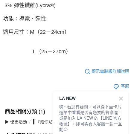
3% 彈性纖維(Lycra®)
功能：導電、彈性
適用尺寸：M（22－24cm）
L（25－27cm）
顯示電腦版詳細說明
客服
LA NEW
嗨~ 若您有疑問，可以從下面卡片
商品相關分類 (1)
選單中看看是否有您要的答案喔！
或是加入 LA NEW 的【LINE 官方
▶ 優惠活動
▌『給你貼身的溫柔』襪子內著 買7送2
帳號】，即可與真人客服一對一互
動😊