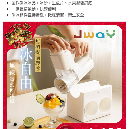
製作刨冰冰品，冰沙，生魚片、水果擺盤鋪底
一鍵長按啟動，快速便利
刨冰組件直接拆洗，徹底清潔，衛生安全