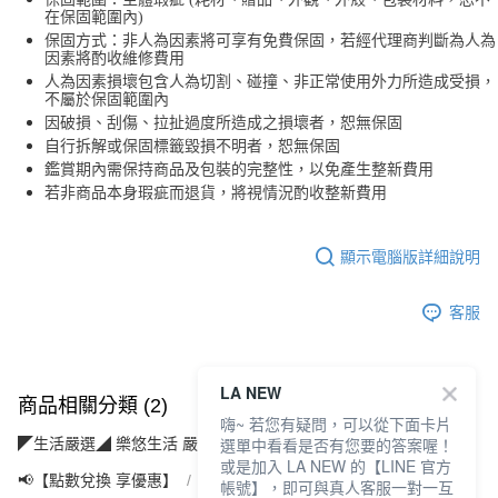
在保固範圍內)
保固方式：非人為因素將可享有免費保固，若經代理商判斷為人為
因素將酌收維修費用
人為因素損壞包含人為切割、碰撞、非正常使用外力所造成受損，
不屬於保固範圍內
因破損、刮傷、拉扯過度所造成之損壞者，恕無保固
自行拆解或保固標籤毀損不明者，恕無保固
鑑賞期內需保持商品及包裝的完整性，以免產生整新費用
若非商品本身瑕疵而退貨，將視情況酌收整新費用
顯示電腦版詳細說明
客服
LA NEW
商品相關分類 (2)
嗨~ 若您有疑問，可以從下面卡片
選單中看看是否有您要的答案喔！
◤生活嚴選◢ 樂悠生活 嚴選好物
優質家電(3C/視聽/廚電)
或是加入 LA NEW 的【LINE 官方
📢【點數兌換 享優惠】
【5點】點點金兌換專區
帳號】，即可與真人客服一對一互