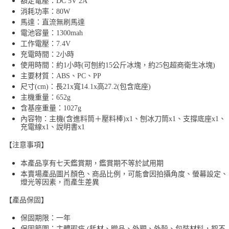
額定電壓：DC 5V 2A
消耗功率：80W
馬達：直流無刷馬達
電池容量：1300mah
工作電壓：7.4V
充電時間：2小時
使用時間：約1小時(可刨約15公斤冰塊，約25包超商衛生冰塊)
主要材質：ABS、PC、PP
尺寸(cm)：長21x寬14.1x高27.2(包含底座)
主機重量：652g
含基座重量：1027g
內容物：主機(含進料筒＋壓料棒)x1、刨冰刀筒x1、支撐底座x1、
充電線x1、說明書x1
【注意事項】
本產品享有七天鑑賞期，鑑賞期不等於試用期
本賣場產品圖片顏色、商品比例，可能會因拍攝角度、螢幕設定、
燈光等因素，而產生差異
【產品保固】
保固期限：一年
保固範圍：主體瑕疵 (耗材、贈品、外觀、外殼、包裝材料，恕不