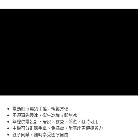
電動刨冰無須手搖，輕鬆方便
不須事先製冰，衛生冰塊立即刨冰
無線供電設計，居家、露營、郊遊，隨時可用
主機可分離隨手拿、免插電，附基座更便捷省力
親子同樂，隨時享受刨冰自由