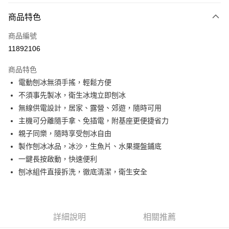
付款方式
商品特色
信用卡一次付款
商品編號
LINE Pay
11892106
Apple Pay
商品特色
悠遊付
電動刨冰無須手搖，輕鬆方便
不須事先製冰，衛生冰塊立即刨冰
Google Pay
無線供電設計，居家、露營、郊遊，隨時可用
全盈+PAY
主機可分離隨手拿、免插電，附基座更便捷省力
親子同樂，隨時享受刨冰自由
ATM付款
製作刨冰冰品，冰沙，生魚片、水果擺盤鋪底
一鍵長按啟動，快速便利
運送方式
刨冰組件直接拆洗，徹底清潔，衛生安全
宅配
每筆NT$80，滿NT$990(含以上)免運費
【免運費】
詳細說明
相關推薦
免運費