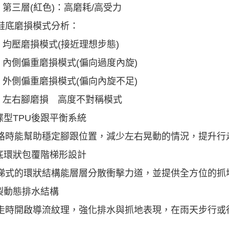
三層(紅色)：高磨耗/高受力
鞋底磨損模式分析：
壓磨損模式(接近理想步態)
側偏重磨損模式(偏向過度內旋)
側偏重磨損模式(偏向內旋不足)
右腳磨損 高度不對稱模式
飛碟型TPU後跟平衡系統
時能幫助穩定腳跟位置，減少左右晃動的情況，提升行
鞋底環狀包覆階梯形設計
式的環狀結構能層層分散衝擊力道，並提供全方位的抓
鰓裂動態排水結構
時開啟導流紋理，強化排水與抓地表現，在雨天步行或