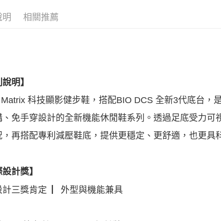
✨新品搶先
說明
相關推薦
▶ 跨境專
▶ 優惠活
折
▶ 男士商
▶ 機能款
列說明】
▶ 機能款
ic Matrix 科技顯影健步鞋，搭配BIO DCS 全新3
▶ 機能款
構、免手穿設計的
全新機能休閒鞋系列。透過足底受力可
況，再搭配專利減壓鞋底，提供更穩定、
更舒適，也更具
際設計獎】
設計三獎肯定 ▏外型與機能兼具