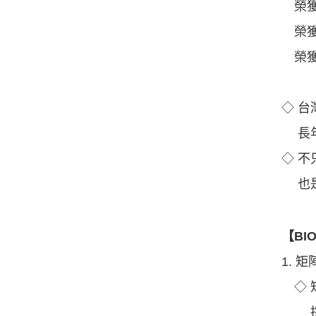
榮獲2
榮獲2
榮獲2
◇ 台
長年
◇ 
也是
【BI
1. 
◇ 
採用