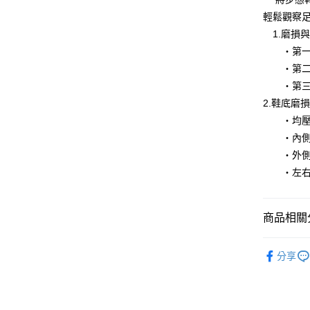
輕鬆觀察
1.磨損
‧第一層
‧第二層
‧第三層
2.鞋底磨
‧均壓磨
‧內側偏
‧外側偏
‧左右腳
商品相關分
▶ 男士商
分享
▶ 機能款
▶ 機能款