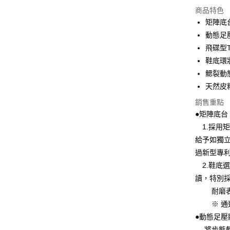
LINE Pay
商品特色
Apple Pay
矩陣底
動態足
悠遊付
飛碟型
Google Pa
鞋底環
鰓裂動
全盈+PAY
天然皮
ATM付款
銷售重點
●矩陣底台
1.採用
運送方式
給予如獨
宅配
過新型專利
每筆NT$8
2.鞋底
讀，特別
付款後門
耐磨表現
每筆NT$8
※ 通過新
跨境配送 
●動態足壓
將步態轉