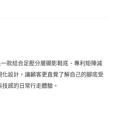
看✨
區
動
▌8/16前『店長推薦暢銷專區』滿1雙88折 滿2雙77
品
鞋款 ▶
式
鞋款 ▶
式
HANDS-FREE 一踩即走
代底台，是一款結合足壓分層顯影鞋底、專利矩陣減
式
科技顯影鞋
視化設計，讓顧客更直覺了解自己的腳底受
科技感的日常行走體驗。