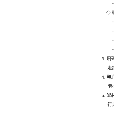
‧第
◇ 
‧均
‧內
‧外
‧左
3. 
走路
4. 
階梯
5. 
行走