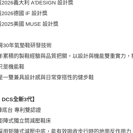
026義大利 A'DESIGN 設計獎
026德國 iF 設計獎
025美國 MUSE 設計獎
灣30年氣墊鞋研發技術
累積的製鞋經驗與品質把關，以設計與機能雙重實力，
不只是機能鞋
一雙兼具設計感與日常穿搭性的健步鞋
O DCS全新3代】
矩陣底台 專利雙認證
矩陣式獨立筒減壓鞋床
矩陣式減壓中底，能有效吸收步行時的地面反作用力，