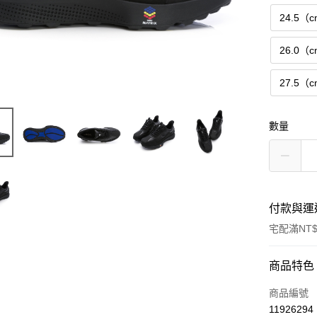
24.5（
26.0（
27.5（
數量
付款與運
宅配滿NT$
付款方式
商品特色
信用卡一
商品編號
11926294