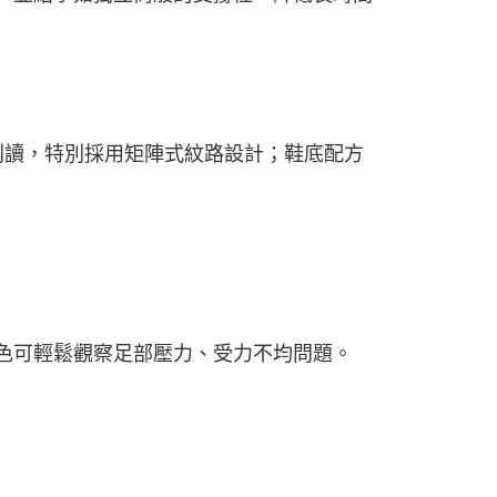
讀，特別採用矩陣式紋路設計；鞋底配方
色可輕鬆觀察足部壓力、受力不均問題。