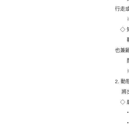
行走
※ 
◇ 
鞋底
也兼
耐磨
※ 
2. 
將步
◇ 
‧第
‧第