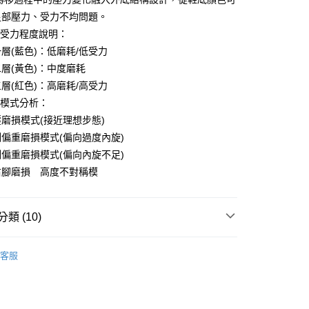
足部壓力、受力不均問題。
與受力程度說明：
(藍色)：低磨耗/低受力
(黃色)：中度磨耗
(紅色)：高磨耗/高受力
損模式分析：
損模式(接近理想步態)
重磨損模式(偏向過度內旋)
重磨損模式(偏向內旋不足)
磨損 高度不對稱模
類 (10)
品
休閒鞋
客服
式
DCS/BIO DCS 舒適動能
式
防黴/抑菌/消臭