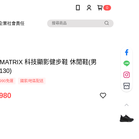
0
企業社會責任
C MATRIX 科技顯影健步鞋 休閒鞋(男
130)
990免運
國家/地區配送
980