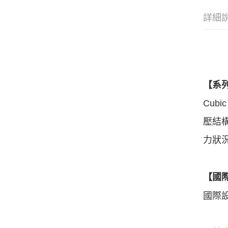
詳細
【系
Cub
壓結
力狀
【國
國際