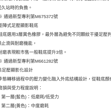
或久站時的負擔。
通過新型專利第M675372號
矩陣式足壓顯影鞋底
選用3層異色橡膠，最外層為避免不同顆紋干擾足壓判
顧止滑與耐磨機能，
表現較市售一般鞋底提升3倍。
通過新型專利第M661282號
動態足壓顯影化設計
態轉移過程中的壓力變化融入外底結構設計，從鞋底顏
磨損與受力程度說明：
一層(藍色)：低磨耗/低受力
二層(黃色)：中度磨耗