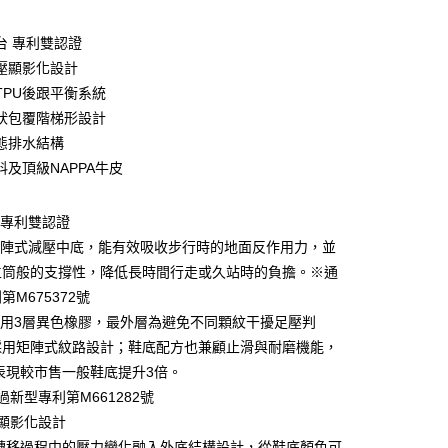
台 專利雙認證
壓顯影化設計
TPU後跟平衡系統
y
狀包覆階梯形設計
態排水結構
料及頂級NAPPA牛皮
 專利雙認證
矩陣式減壓中底，能有效吸收步行時的地面反作用力，並
立筒般的支撐性，降低長時間行走或久站時的負擔。※通
第M675372號
0，滿NT$990(含以上)免運費
選用3層異色橡膠，最外層為避免不同顆紋干擾足壓判
採用矩陣式紋路設計；鞋底配方也兼顧止滑與耐磨機能，
市自取
較市售一般鞋底提升3倍。
0，滿NT$699(含以上)免運費
型專利第M661282號
港澳、新馬
查看運費
顯影化設計
移過程中的壓力變化融入外底結構設計，從鞋底顏色可