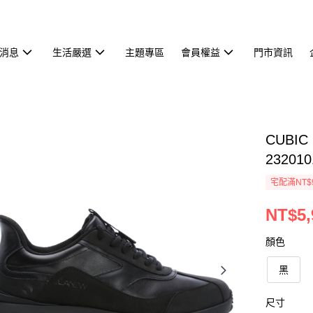
消息
生活嚴選
主題專區
會員權益
門市資訊
CUBI
232010
宅配滿NT$
NT$5,
顏色
黑
尺寸