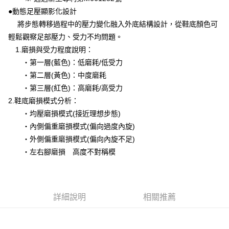
●動態足壓顯影化設計
將步態轉移過程中的壓力變化融入外底結構設計，從鞋底顏色可
輕鬆觀察足部壓力、受力不均問題。
1.磨損與受力程度說明：
‧第一層(藍色)：低磨耗/低受力
‧第二層(黃色)：中度磨耗
‧第三層(紅色)：高磨耗/高受力
2.鞋底磨損模式分析：
‧均壓磨損模式(接近理想步態)
‧內側偏重磨損模式(偏向過度內旋)
‧外側偏重磨損模式(偏向內旋不足)
‧左右腳磨損 高度不對稱模
詳細說明
相關推薦