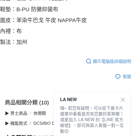
鞋墊：B-PU 防黴抑菌布
面皮：苯染牛巴戈 牛皮 NAPPA牛皮
內裡：布
製法：加州
顯示電腦版詳細說明
客服
LA NEW
商品相關分類 (10)
查看全部
嗨~ 若您有疑問，可以從下面卡片
選單中看看是否有您要的答案喔！
▶ 男士商品
休閒鞋
或是加入 LA NEW 的【LINE 官方
▶ 機能款式
DCS/BIO DCS 舒適動能
帳號】，即可與真人客服一對一互
動😊