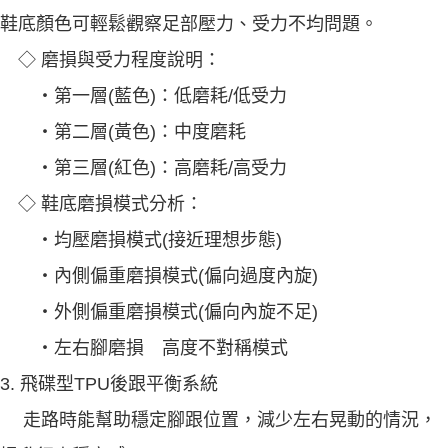
鞋底顏色可輕鬆觀察足部壓力、受力不均問題。
◇ 磨損與受力程度說明：
‧第一層(藍色)：低磨耗/低受力
‧第二層(黃色)：中度磨耗
‧第三層(紅色)：高磨耗/高受力
◇ 鞋底磨損模式分析：
‧均壓磨損模式(接近理想步態)
‧內側偏重磨損模式(偏向過度內旋)
‧外側偏重磨損模式(偏向內旋不足)
‧左右腳磨損 高度不對稱模式
3. 飛碟型TPU後跟平衡系統
走路時能幫助穩定腳跟位置，減少左右晃動的情況，