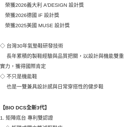
榮獲2026義大利 A'DESIGN 設計獎
榮獲2026德國 iF 設計獎
榮獲2025美國 MUSE 設計獎
◇ 台灣30年氣墊鞋研發技術
長年累積的製鞋經驗與品質把關，以設計與機能雙重
實力，獲得國際肯定
◇ 不只是機能鞋
也是一雙兼具設計感與日常穿搭性的健步鞋
【BIO DCS全新3代】
1. 矩陣底台 專利雙認證