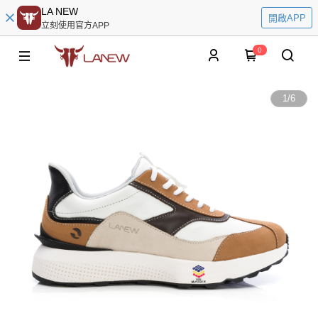
LA NEW
開啟APP
立刻使用官方APP
0
1
/
6