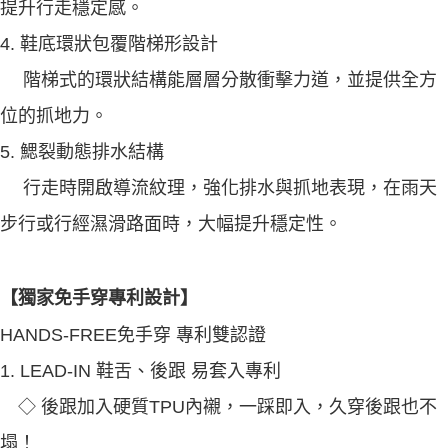
提升行走穩定感。
4. 鞋底環狀包覆階梯形設計
階梯式的環狀結構能層層分散衝擊力道，並提供全方
位的抓地力。
5. 鰓裂動態排水結構
行走時開啟導流紋理，強化排水與抓地表現，在雨天
步行或行經濕滑路面時，大幅提升穩定性。
【獨家免手穿專利設計】
HANDS-FREE免手穿 專利雙認證
1. LEAD-IN 鞋舌、後跟 易套入專利
◇ 後跟加入硬質TPU內襯，一踩即入，久穿後跟也不
塌！