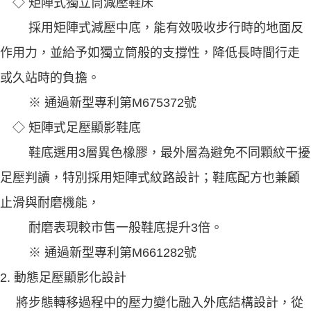
◇ 矩陣式獨立筒減壓鞋床
採用矩陣式減壓中底，能有效吸收步行時的地面反
作用力，並給予如獨立筒般的支撐性，降低長時間行走
或久站時的負擔。
※ 通過新型專利第M675372號
◇ 矩陣式足壓顯影鞋底
鞋底選用3層異色橡膠，最外層為避免不同顆紋干擾
足壓判讀，特別採用矩陣式紋路設計；鞋底配方也兼顧
止滑與耐磨機能，
耐磨表現較市售一般鞋底提升3倍。
※ 通過新型專利第M661282號
2. 動態足壓顯影化設計
將步態轉移過程中的壓力變化融入外底結構設計，從