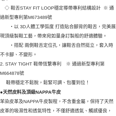
◇ 鞋舌STAY FIT LOOP穩定導帶專利結構設計 ※ 通
過新型專利第M673489號
‧以 3D人體工學弧度 打造貼合腳背的鞋舌，完美展
現頂級製鞋工藝，帶來宛如量身訂製般的舒適體驗。
‧搭配 兩側鞋舌定位孔，讓鞋舌自然挺立，套入時
不卡腳、不變形。
2. STAY TIGHT 鞋帶恆繫專利 ※ 通過新型專利第
M664878號
鞋帶穩定不鬆脫，鬆緊可調、包覆到位！
●天然皮料及頂級NAPPA牛皮
苯染皮革及NAPPA牛皮製程，不含重金屬，保持了天然
皮革的吸濕性和透氣特性，不僅舒適透氣、觸感優良，