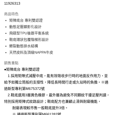
LINE Pay
11926313
Apple Pay
商品特色
悠遊付
矩陣底台 專利雙認證
動態足壓顯影化設計
Google Pay
飛碟型TPU後跟平衡系統
全盈+PAY
鞋底環狀包覆階梯形設計
鰓裂動態排水結構
ATM付款
天然皮料及頂級NAPPA牛皮
運送方式
銷售重點
宅配
●矩陣底台 專利雙認證
每筆NT$80，滿NT$990(含以上)免運費
1.採用矩陣式減壓中底，能有效吸收步行時的地面反作用力，並
給予如獨立筒般的支撐性，降低長時間行走或久站時的負擔。※通
付款後門市自取
過新型專利第M675372號
每筆NT$80，滿NT$699(含以上)免運費
2.鞋底選用3層異色橡膠，最外層為避免不同顆紋干擾足壓判讀，
跨境配送 港澳、新馬
特別採用矩陣式紋路設計；鞋底配方也兼顧止滑與耐磨機能，
查看運費
耐磨表現較市售一般鞋底提升3倍。
※ 通過新型專利第M661282號