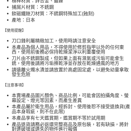
槓桿材質：鋅合金、鍍鎳
捕屑片材質：不銹鋼
釹磁鐵銼刀材質：不銹鋼特殊加工(蝕刻)
產地：日本
【使用提醒】
刀口鋒利屬精緻加工，使用時請注意安全
本產品為個人用品，不得使用於修剪指甲以外的任何東
西，使用前後務必保持乾燥潔淨以利重覆使用
刀片由不銹鋼製成，但如果上面有濕氣或污垢可能會生
銹，使用後請將污垢擦乾淨並存放在乾燥通風的地方
請遠離火燭水漬並請放置於高處固定處，以避免幼童拿取
發生危險
【注意事項】
本賣場產品圖片顏色、商品比例，可能會因拍攝角度、螢
幕設定、燈光等因素，而產生差異
本產品屬於衛生用品，經拆封、使用後恕不接受退換貨(產
品本身瑕疵，則不在此限)
本產品享有七天鑑賞期，鑑賞期不等於試用期
產品退貨請務必返還完整商品及原包裝，若有缺損，將針
對遭破壞或遺失的物件進行報價