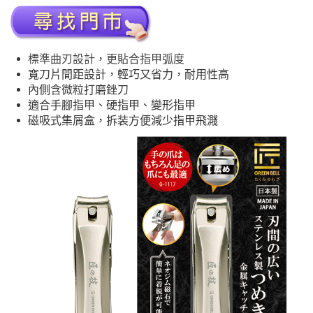
標準曲刃設計，更貼合指甲弧度
寬刀片間距設計，輕巧又省力，耐用性高
內側含微粒打磨銼刀
適合手腳指甲、硬指甲、變形指甲
磁吸式集屑盒，拆装方便減少指甲飛濺