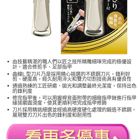
由技藝精湛的職人們以匠之技所精雕細琢完成的極優設
計，適合修剪手、足部指甲
曲線L 型刀片乃是採用精心挑選的不銹鋼刀片，鋒利好
剪、硬度高，經久耐用淬火和雙刃切割技術具有優良性
通過熟練的工匠研磨、拋光和調整最終光潔度，保持出色
的鋒利度
修完指甲後，可以用握桿背面附帶的細緻指甲銼進行指甲
緣搓磨圓滑度，使其更順利地完成指甲修飾
刀片採用精挑細選並經過高硬度硬化處理的鍛造不銹鋼，
展現雙刃刀片出色的鋒利度和耐用性