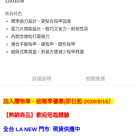
11931038
Apple Pay
商品特色
悠遊付
標準曲刃設計，更貼合指甲弧度
寬刀片間距設計，輕巧又省力，耐用性高
Google Pay
內側含微粒打磨銼刀
全盈+PAY
適合手腳指甲、硬指甲、變形指甲
磁吸式集屑盒，拆装方便減少指甲飛濺
ATM付款
運送方式
宅配
詳細說明
相關推薦
每筆NT$80，滿NT$990(含以上)免運費
【免運費】
加入購物車、結帳享優惠(即日起-2026/8/16）
免運費
【熱銷商品】歡迎蒞臨體驗
全台 LA NEW 門市 現貨供應中