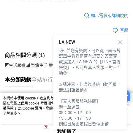
顯示電腦版詳細說明
客服
LA NEW
嗨~ 若您有疑問，可以從下面卡片
商品相關分類 (1)
選單中看看是否有您要的答案喔！
或是加入 LA NEW 的【LINE 官方
◤生活嚴選◢ 樂悠生活 嚴選好物
個人護理(美保/清潔/用品)
帳號】，即可與真人客服一對一互
動😊
本分類熱銷
全站排行
⚠️請注意，此處為系統自動回覆，
無法對話互動⚠️
本網站中使用 cookie，欲查詢有關本網站使用 cookie 方式之詳情，及若您不希
【真人客服服務時間】
熱門標籤
望在電腦上使用 cookie 時應如何變更電腦的 cookie 設定，請參閱本網站「
隱私
週一至週五
權條款
」之 Cookie 聲明。您繼續使用本網站即表示您同意本公司得按本網站使
09：00 ~ 12：00
用條款之 Cookie 聲明使用 cookie。
了解更多 >
13：30 ~ 17：30
例假日及國定假日暫停服務
我知道了