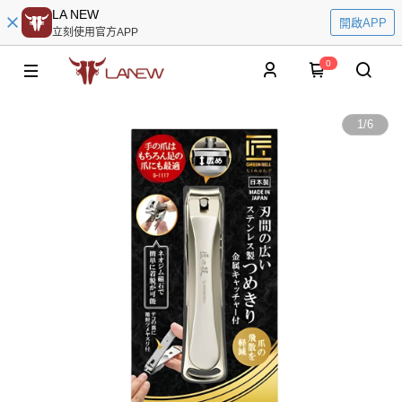
LA NEW
開啟APP
立刻使用官方APP
0
1
/
6