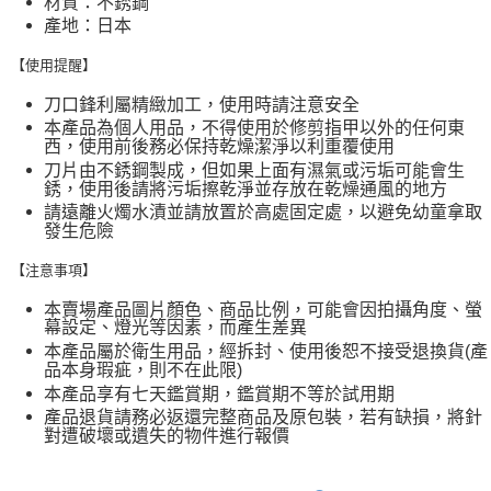
材質：不銹鋼
產地：日本
【使用提醒】
刀口鋒利屬精緻加工，使用時請注意安全
本產品為個人用品，不得使用於修剪指甲以外的任何東
西，使用前後務必保持乾燥潔淨以利重覆使用
刀片由不銹鋼製成，但如果上面有濕氣或污垢可能會生
銹，使用後請將污垢擦乾淨並存放在乾燥通風的地方
請遠離火燭水漬並請放置於高處固定處，以避免幼童拿取
發生危險
【注意事項】
本賣場產品圖片顏色、商品比例，可能會因拍攝角度、螢
幕設定、燈光等因素，而產生差異
本產品屬於衛生用品，經拆封、使用後恕不接受退換貨(產
品本身瑕疵，則不在此限)
本產品享有七天鑑賞期，鑑賞期不等於試用期
產品退貨請務必返還完整商品及原包裝，若有缺損，將針
對遭破壞或遺失的物件進行報價