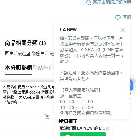
顯示電腦版詳細說明
客服
LA NEW
嗨~ 若您有疑問，可以從下面卡片
商品相關分類 (1)
選單中看看是否有您要的答案喔！
或是加入 LA NEW 的【LINE 官方
◤生活嚴選◢ 樂悠生活 嚴選好物
個人護理(美保/清潔/用品)
帳號】，即可與真人客服一對一互
動😊
本分類熱銷
全站排行
⚠️請注意，此處為系統自動回覆，
無法對話互動⚠️
本網站中使用 cookie，欲查詢有關本網站使用 cookie 方式之詳情，及若您不希
【真人客服服務時間】
熱門標籤
望在電腦上使用 cookie 時應如何變更電腦的 cookie 設定，請參閱本網站「
隱私
週一至週五
權條款
」之 Cookie 聲明。您繼續使用本網站即表示您同意本公司得按本網站使
09：00 ~ 12：00
用條款之 Cookie 聲明使用 cookie。
了解更多 >
13：30 ~ 17：30
例假日及國定假日暫停服務
我知道了
歡迎訂閱 LA NEW 的 LINE 官方帳號