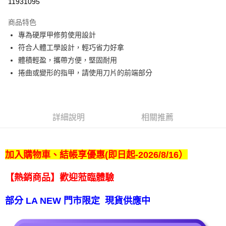
11931095
Apple Pay
商品特色
悠遊付
專為硬厚甲修剪使用設計
符合人體工學設計，輕巧省力好拿
Google Pay
體積輕盈，攜帶方便，堅固耐用
全盈+PAY
捲曲或變形的指甲，請使用刀片的前端部分
ATM付款
運送方式
詳細說明
相關推薦
宅配
每筆NT$80，滿NT$990(含以上)免運費
加入購物車、結帳享優惠(即日起-2026/8/16）
【免運費】
免運費
【熱銷商品】歡迎蒞臨體驗
部分 LA NEW 門市限定 現貨供應中