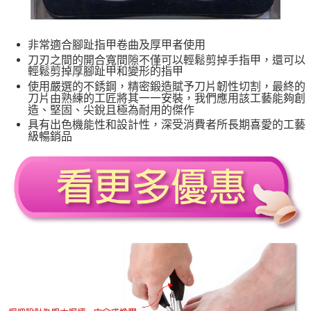
非常適合腳趾指甲卷曲及厚甲者使用
刀刃之間的開合寬間隙不僅可以輕鬆剪掉手指甲，還可以
輕鬆剪掉厚腳趾甲和變形的指甲
使用嚴選的不銹鋼，精密鍛造賦予刀片韌性切割，最終的
刀片由熟練的工匠將其一一安裝，我們應用該工藝能夠創
造、堅固、尖銳且極為耐用的傑作
具有出色機能性和設計性，深受消費者所長期喜愛的工藝
級暢銷品