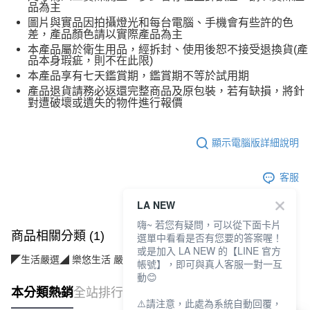
品為主
圖片與實品因拍攝燈光和每台電腦、手機會有些許的色
差，產品顏色請以實際產品為主
本產品屬於衛生用品，經拆封、使用後恕不接受退換貨(產
品本身瑕疵，則不在此限)
本產品享有七天鑑賞期，鑑賞期不等於試用期
產品退貨請務必返還完整商品及原包裝，若有缺損，將針
對遭破壞或遺失的物件進行報價
顯示電腦版詳細說明
客服
LA NEW
嗨~ 若您有疑問，可以從下面卡片
商品相關分類 (1)
選單中看看是否有您要的答案喔！
或是加入 LA NEW 的【LINE 官方
◤生活嚴選◢ 樂悠生活 嚴選好物
個人護理(美保/清潔/用品)
帳號】，即可與真人客服一對一互
動😊
本分類熱銷
全站排行
⚠️請注意，此處為系統自動回覆，