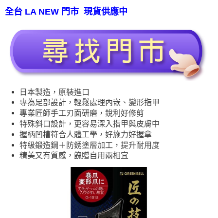
全台 LA NEW 門市 現貨供應中
日本製造，原裝進口
專為足部設計，輕鬆處理內嵌、變形指甲
專業匠師手工刃面研磨，銳利好修剪
特殊斜口設計，更容易深入指甲與皮膚中
握柄凹槽符合人體工學，好施力好握拿
特級鍛造鋼＋防銹塗層加工，提升耐用度
精美又有質感，餽贈自用兩相宜