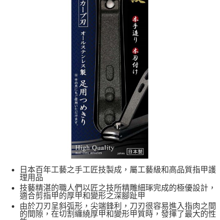
日本百年工藝之手工匠技製成，屬工藝級和高品質指甲護
理用品
技藝精湛的職人們以匠之技所精雕細琢完成的極優設計，
適合剪指甲的厚甲和變形之深腳趾甲
由於刀刃呈斜弧形，尖端鋒利，刀刃很容易進入指肉之間
的間隙，在切割纏繞厚甲和變形甲質時，發揮了最大的性