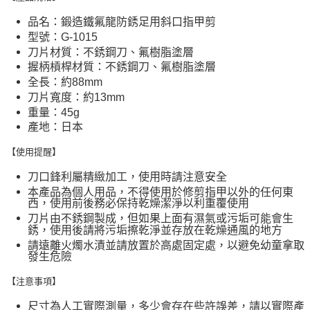
品名：鍛造鐵氟龍防銹足用斜口指甲剪
型號：G-1015
刀片材質：不銹鋼刀、氟樹脂塗層
握柄槓桿材質：不銹鋼刀、氟樹脂塗層
全長：約88mm
刀片寬度：約13mm
重量：45g
產地：日本
【使用提醒】
刀口鋒利屬精緻加工，使用時請注意安全
本產品為個人用品，不得使用於修剪指甲以外的任何東
西，使用前後務必保持乾燥潔淨以利重覆使用
刀片由不銹鋼製成，但如果上面有濕氣或污垢可能會生
銹，使用後請將污垢擦乾淨並存放在乾燥通風的地方
請遠離火燭水漬並請放置於高處固定處，以避免幼童拿取
發生危險
【注意事項】
尺寸為人工實際測量，多少會存在些許誤差，請以實際產