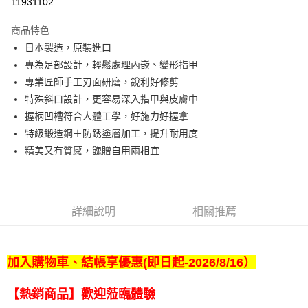
11931102
Apple Pay
商品特色
悠遊付
日本製造，原裝進口
專為足部設計，輕鬆處理內嵌、變形指甲
Google Pay
專業匠師手工刃面研磨，銳利好修剪
全盈+PAY
特殊斜口設計，更容易深入指甲與皮膚中
握柄凹槽符合人體工學，好施力好握拿
ATM付款
特級鍛造鋼＋防銹塗層加工，提升耐用度
精美又有質感，餽贈自用兩相宜
運送方式
宅配
每筆NT$80，滿NT$990(含以上)免運費
詳細說明
相關推薦
【免運費】
免運費
加入購物車、結帳享優惠(即日起-2026/8/16）
【熱銷商品】歡迎蒞臨體驗