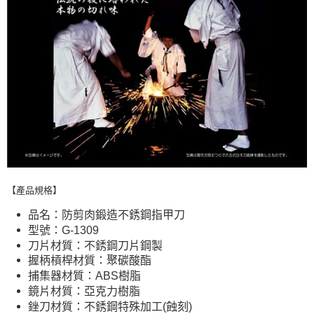
【產品規格】
品名：防剪肉鍛造不銹鋼指甲刀
型號：G-1309
刀片材質：不銹鋼刀片鋼製
握柄槓桿材質：聚碳酸酯
捕集器材質：ABS樹脂
鏡片材質：亞克力樹脂
銼刀材質：不銹鋼特殊加工(蝕刻)