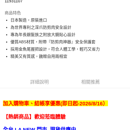
11931107
Apple Pay
商品特色
悠遊付
日本製造，原裝進口
為世界專利之深爪防剪肉安全設計
Google Pay
專為年長銀髮族之附放大鏡貼心設計
全盈+PAY
優質ABS材質，附帶『防剪肉神器』安全保護套
採用金魚尾握把設計，符合人體工學，輕巧又省力
ATM付款
精美又有質感，餽贈自用兩相宜
運送方式
宅配
詳細說明
相關推薦
每筆NT$80，滿NT$990(含以上)免運費
【免運費】
免運費
加入購物車、結帳享優惠(即日起-2026/8/16）
【熱銷商品】歡迎蒞臨體驗
全台 LA NEW 門市 現貨供應中