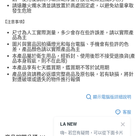
請遠離火燭水漬並請放置於高處固定處，以避免幼童拿取
發生危險
【注意事項】
尺寸為人工實際測量，多少會存在些許誤差，請以實際產
品為主
圖片與實品因拍攝燈光和每台電腦、手機會有些許的色
差，產品顏色請以實際產品為主
本產品屬於衛生用品，經拆封、使用後恕不接受退換貨(產
品本身瑕疵，則不在此限)
本產品享有七天鑑賞期，鑑賞期不等於試用期
產品退貨請務必返還完整商品及原包裝，若有缺損，將針
對遭破壞或遺失的物件進行報價
顯示電腦版詳細說明
客服
LA NEW
嗨~ 若您有疑問，可以從下面卡片