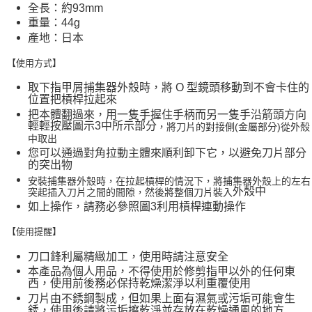
全長：約93mm
重量：44g
產地：日本
【使用方式】
取下指甲屑捕集器外殼時，將 O 型鏡頭移動到不會卡住的
位置把槓桿拉起來
把本體翻過來，用一隻手握住手柄而另一隻手沿箭頭方向
輕輕按壓圖示3中所示部分
，將刀片的對接側(金屬部分)從外殼
中取出
您可以通過對角拉動主體來順利卸下它，以避免刀片部分
的突出物
安裝捕集器外殼時，在拉起槓桿的情況下，將捕集器外殼上的左右
外殼中
突起插入刀片之間的間隙，然後將整個刀片裝入
如上操作，請務必參照圖3利用槓桿連動操作
【使用提醒】
刀口鋒利屬精緻加工，使用時請注意安全
本產品為個人用品，不得使用於修剪指甲以外的任何東
西，使用前後務必保持乾燥潔淨以利重覆使用
刀片由不銹鋼製成，但如果上面有濕氣或污垢可能會生
銹，使用後請將污垢擦乾淨並存放在乾燥通風的地方