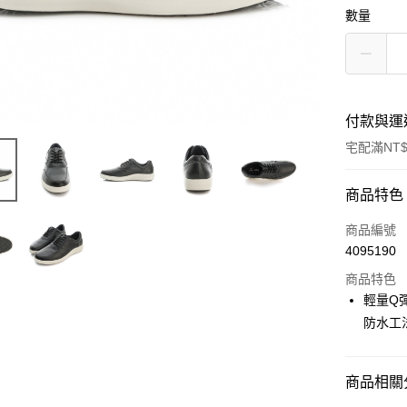
數量
付款與運
宅配滿NT$
付款方式
商品特色
信用卡一
商品編號
4095190
LINE Pay
商品特色
Apple Pay
輕量Q彈
防水工
悠遊付
Google Pa
商品相關分
全盈+PAY