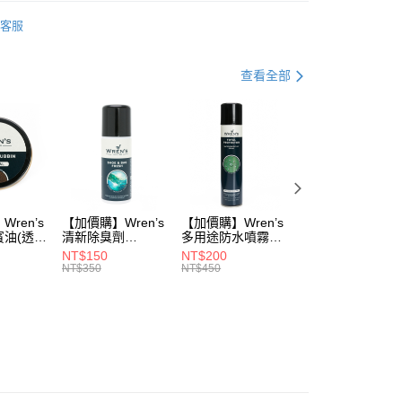
品
休閒鞋
客服
式
生活防水
式
安底防滑
查看全部
動
▌8/16前『爸爸ㄟ好禮季』滿件最高現折$3088
品
鞋款 ▶
0，滿NT$990(含以上)免運費
式
鞋款 ▶
市自取
0，滿NT$699(含以上)免運費
ren’s
【加價購】Wren’s
【加價購】Wren’s
【加價購】頂規碳
賓油(透明
清新除臭劑
多用途防水噴霧
纖維鞋墊
0)
(289105540)
(289105640)
(291131170)
NT$150
NT$200
NT$2,208
NT$350
NT$450
NT$3,680