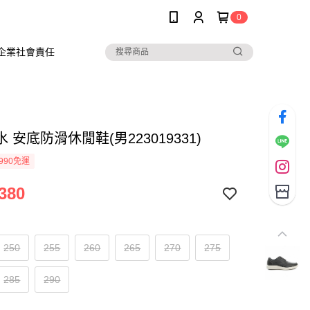
0
企業社會責任
 安底防滑休閒鞋(男223019331)
990免運
380
250
255
260
265
270
275
285
290