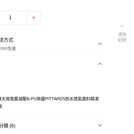
清除
送方式
紀錄
990免運
次付款
大底吸震減壓B-PU英國PITTARDS抗水透氣面料精湛
法
y
類 (6)