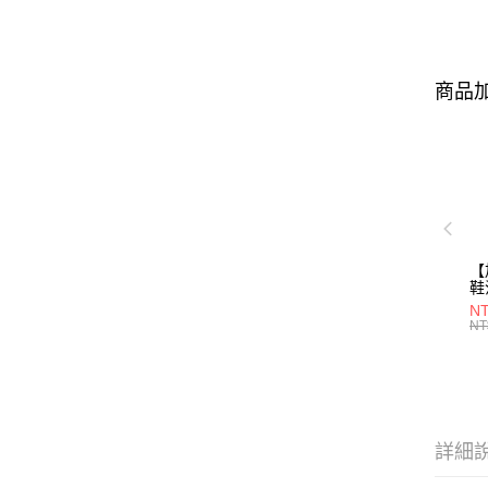
商品加
【
鞋
28
NT
NT
詳細