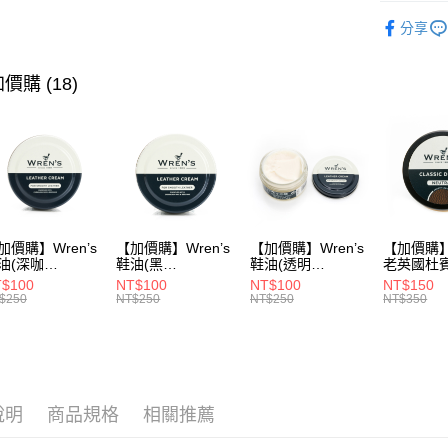
▶ 男士商
ATM付款
分享
▶ 機能款
▶ 機能款
價購 (18)
運送方式
▶ 優惠活
宅配
▶ 男士商
每筆NT$8
▶ 機能款
付款後門
每筆NT$8
加價購】Wren’s
【加價購】Wren’s
【加價購】Wren’s
【加價購】W
油(深咖
鞋油(黑
鞋油(透明
老英國杜
9105120)
289105130)
289105140)
28910544
$100
NT$100
NT$100
NT$150
$250
NT$250
NT$250
NT$350
說明
商品規格
相關推薦