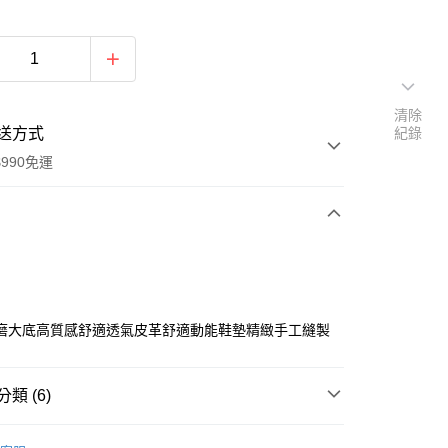
清除
送方式
紀錄
990免運
次付款
磨大底高質感舒適透氣皮革舒適動能鞋墊精緻手工縫製
類 (6)
y
品
休閒鞋