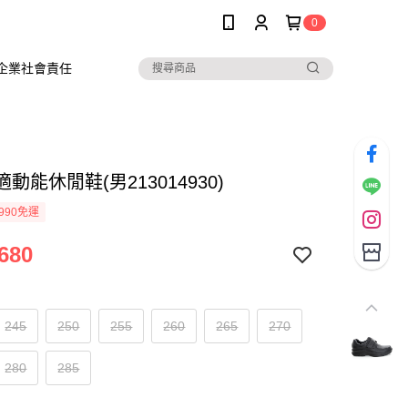
0
企業社會責任
適動能休閒鞋(男213014930)
990免運
680
245
250
255
260
265
270
280
285