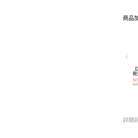
商品加
【
鞋
28
NT
NT
詳細