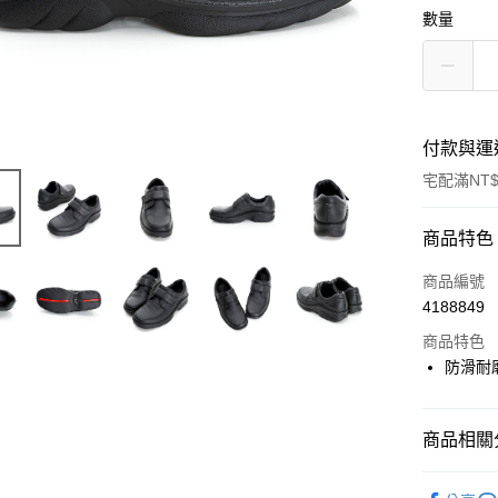
數量
付款與運
宅配滿NT$
付款方式
商品特色
信用卡一
商品編號
4188849
LINE Pay
商品特色
Apple Pay
防滑耐
悠遊付
商品相關分
Google Pa
▶ 男士商
全盈+PAY