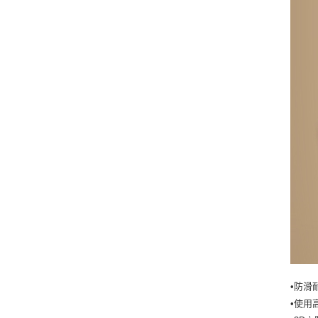
•防滑
•使用