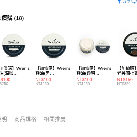
分享
▶ 機能款
ATM付款
▶ 機能款
價購 (18)
▶ 優惠活
運送方式
折
宅配
▶ 男士商
每筆NT$8
▶ 機能款
付款後門
每筆NT$8
加價購】Wren’s
【加價購】Wren’s
【加價購】Wren’s
【加價購】W
油(深咖
鞋油(黑
鞋油(透明
老英國杜
9105120)
289105130)
289105140)
28910544
$100
NT$100
NT$100
NT$150
$250
NT$250
NT$250
NT$350
說明
商品規格
相關推薦