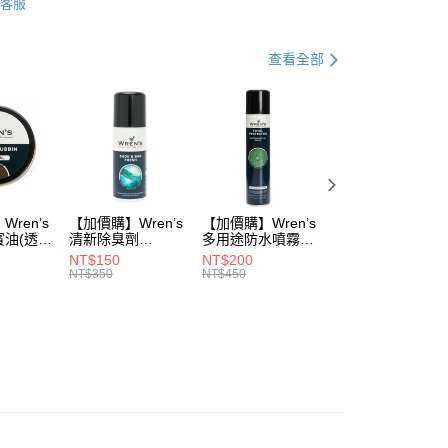
客服
式
DCS/BIO DCS 舒適動能
式
手縫氣墊
查看全部
動
▌8/16前『店長推薦暢銷專區』滿1雙88折 滿2雙77
品
鞋款 ▶
0，滿NT$990(含以上)免運費
式
鞋款 ▶
市自取
0，滿NT$699(含以上)免運費
ren’s
【加價購】Wren’s
【加價購】Wren’s
【加價購】頂規碳
賓油(透明
清新除臭劑
多用途防水噴霧
纖維鞋墊
0)
(289105540)
(289105640)
(291131170)
NT$150
NT$200
NT$2,208
NT$350
NT$450
NT$3,680