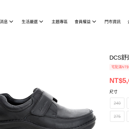
消息
生活嚴選
主題專區
會員權益
門市資訊
DCS舒
宅配滿NT$
NT$5,
尺寸
240
275