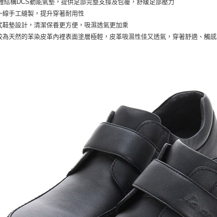
立體結構DCS動能氣墊，提供足部完整支撐及包覆，舒緩足部壓力
一線手工縫製，提升穿著耐用性
式鞋墊設計，清潔保養更方便，吸濕透氣更加乘
較為天然的苯染皮革內裡表面塗層極輕，皮革吸濕性佳又透氣，穿著舒適、觸感