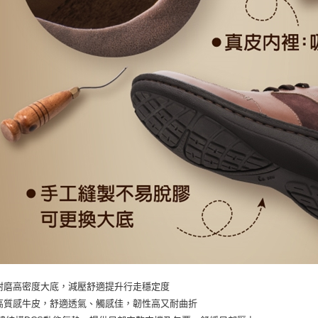
耐磨高密度大底，減壓舒適提升行走穩定度
高質感牛皮，舒適透氣、觸感佳，韌性高又耐曲折