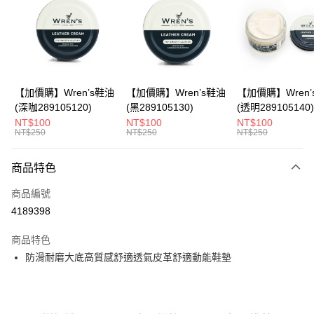
Apple Pay
悠遊付
Google Pay
全盈+PAY
【加價購】Wren’s鞋油
【加價購】Wren’s鞋油
【加價購】Wren’
(深咖289105120)
(黑289105130)
(透明289105140)
ATM付款
NT$100
NT$100
NT$100
NT$250
NT$250
NT$250
運送方式
商品特色
宅配
每筆NT$80，滿NT$990(含以上)免運費
商品編號
4189398
付款後門市自取
每筆NT$80，滿NT$699(含以上)免運費
商品特色
防滑耐磨大底高質感舒適透氣皮革舒適動能鞋墊