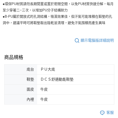
●環保PU材質請勿長期閒置或置於密閉空間，以免PU材質快速分解，每月
至少穿著二−三次，以增加PU分子結構耐力
●B-PU屬於開放式的孔洞結構，吸濕效果佳，但汗氣可能堆積在鞋墊的孔
洞中，建議平時可將鞋墊取出陰乾並清理，避免汗氣囤積而產生異味
顯示電腦版詳細說明
商品規格
底台
ＰＵ大底
鞋墊
ＤＣＳ舒適動能鞋墊
面皮
牛皮
內裡
牛皮
客服