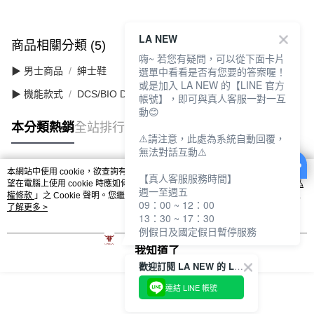
LA NEW
商品相關分類 (5)
查看全部
嗨~ 若您有疑問，可以從下面卡片
選單中看看是否有您要的答案喔！
▶ 男士商品
紳士鞋
或是加入 LA NEW 的【LINE 官方
▶ 機能款式
DCS/BIO DCS 舒適動能
帳號】，即可與真人客服一對一互
動😊
本分類熱銷
全站排行
⚠️請注意，此處為系統自動回覆，
無法對話互動⚠️
本網站中使用 cookie，欲查詢有關本網站使用 cookie 方式之詳情，及若您不希
【真人客服服務時間】
熱門標籤
望在電腦上使用 cookie 時應如何變更電腦的 cookie 設定，請參閱本網站「
隱私
週一至週五
權條款
」之 Cookie 聲明。您繼續使用本網站即表示您同意本公司得按本網站使
09：00 ~ 12：00
用條款之 Cookie 聲明使用 cookie。
了解更多 >
13：30 ~ 17：30
例假日及國定假日暫停服務
我知道了
歡迎訂閱 LA NEW 的 LINE 官方帳號
連結 LINE 帳號