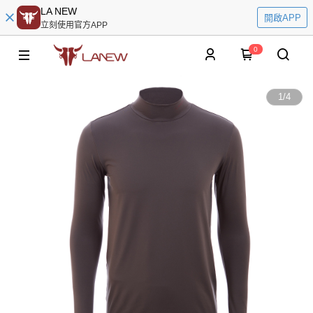
LA NEW
開啟APP
立刻使用官方APP
0
1
/
4