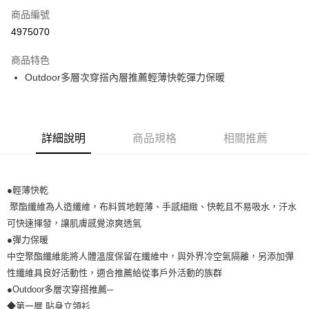
商品編號
LINE Pay
4975070
Apple Pay
商品特色
悠遊付
Outdoor多層次穿搭內層推薦輕薄快乾彈力保暖
Google Pay
全盈+PAY
詳細說明
商品規格
相關推薦
ATM付款
運送方式
●輕薄快乾
聚酯纖維為人造纖維，布料質地輕薄、手感細緻、快乾且不易吸水，汗水
宅配
可快速揮發，讓肌膚感覺涼爽透氣
每筆NT$80，滿NT$990(含以上)免運費
●彈力保暖
付款後門市自取
中空聚酯纖維能將人體溫度保留在纖維中，與外界冷空氣隔離，另添加彈
每筆NT$80，滿NT$699(含以上)免運費
性纖維具良好活動性，適合推薦給從事戶外活動的族群
●Outdoor多層次穿搭推薦─
◆第一層 貼身立領衫