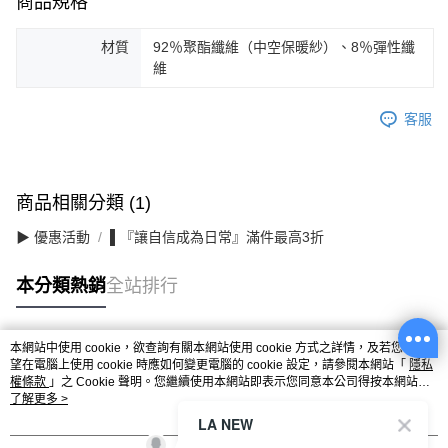
商品規格
材質
92％聚酯纖維（中空保暖紗）、8％彈性纖
維
客服
商品相關分類 (1)
▶ 優惠活動
▌『讓自信成為日常』滿件最高3折
本分類熱銷
全站排行
本網站中使用 cookie，欲查詢有關本網站使用 cookie 方式之詳情，及若您不希
熱門標籤
望在電腦上使用 cookie 時應如何變更電腦的 cookie 設定，請參閱本網站「
隱私
權條款
」之 Cookie 聲明。您繼續使用本網站即表示您同意本公司得按本網站使
用條款之 Cookie 聲明使用 cookie。
了解更多 >
LA NEW