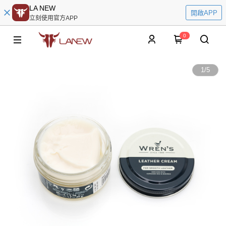
LA NEW
開啟APP
立刻使用官方APP
0
1
/
5