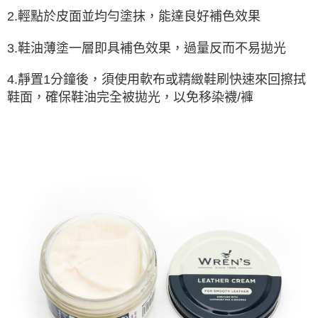
2.輕點於皮面並均勻塗抹，能達良好補色效果
3.鞋油薄塗一層即具補色效果，過量反而不易拋光
4.靜置1分鐘後，須使用軟布或精緻鞋刷快速來回擦拭
鞋面，確保鞋油完全被拋光，以免移染襪/褲