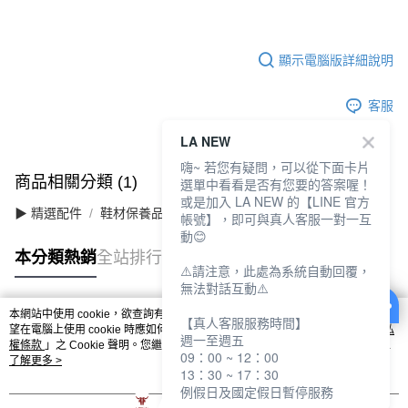
顯示電腦版詳細說明
客服
LA NEW
嗨~ 若您有疑問，可以從下面卡片
商品相關分類 (1)
選單中看看是否有您要的答案喔！
或是加入 LA NEW 的【LINE 官方
▶ 精選配件
鞋材保養品
帳號】，即可與真人客服一對一互
動😊
本分類熱銷
全站排行
⚠️請注意，此處為系統自動回覆，
無法對話互動⚠️
本網站中使用 cookie，欲查詢有關本網站使用 cookie 方式之詳情，及若您不希
【真人客服服務時間】
熱門標籤
望在電腦上使用 cookie 時應如何變更電腦的 cookie 設定，請參閱本網站「
隱私
週一至週五
權條款
」之 Cookie 聲明。您繼續使用本網站即表示您同意本公司得按本網站使
09：00 ~ 12：00
用條款之 Cookie 聲明使用 cookie。
了解更多 >
13：30 ~ 17：30
例假日及國定假日暫停服務