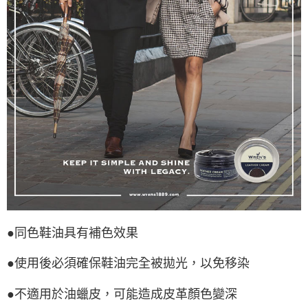
●同色鞋油具有補色效果
●使用後必須確保鞋油完全被拋光，以免移染
●不適用於油蠟皮，可能造成皮革顏色變深