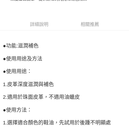
Google Pay
全盈+PAY
詳細說明
相關推薦
ATM付款
運送方式
●功能:滋潤補色
宅配
●使用用途及方法
每筆NT$80，滿NT$990(含以上)免運費
●使用用途：
付款後門市自取
每筆NT$80，滿NT$699(含以上)免運費
1.皮革深度滋潤與補色
2.適用於珠面皮革，不適用油蠟皮
●使用方法：
1.選擇適合顏色的鞋油，先試用於後踵不明顯處