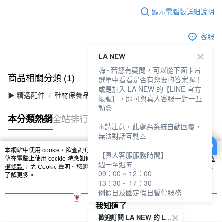
顯示電腦版詳細說明
客服
LA NEW
嗨~ 若您有疑問，可以從下面卡片
商品相關分類 (1)
選單中看看是否有您要的答案喔！
或是加入 LA NEW 的【LINE 官方
▶ 精選配件
鞋材保養品
帳號】，即可與真人客服一對一互
動😊
本分類熱銷
全站排行
⚠️請注意，此處為系統自動回覆，
無法對話互動⚠️
本網站中使用 cookie，欲查詢有關本網站使用 cookie 方式之詳情，及若您不希
【真人客服服務時間】
熱門標籤
望在電腦上使用 cookie 時應如何變更電腦的 cookie 設定，請參閱本網站「
隱私
週一至週五
權條款
」之 Cookie 聲明。您繼續使用本網站即表示您同意本公司得按本網站使
09：00 ~ 12：00
用條款之 Cookie 聲明使用 cookie。
了解更多 >
13：30 ~ 17：30
例假日及國定假日暫停服務
我知道了
歡迎訂閱 LA NEW 的 LINE 官方帳號