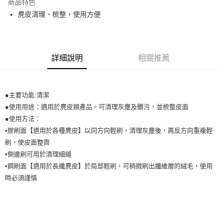
商品特色
悠遊付
麂皮清理、梳整，使用方便
Google Pay
全盈+PAY
詳細說明
相關推薦
ATM付款
運送方式
●主要功能:清潔
●使用用途：適用於麂皮類產品。可清理灰塵及髒污，並梳整皮面
宅配
●使用方法：
每筆NT$80，滿NT$990(含以上)免運費
•膠刷面【適用於各種麂皮】以同方向輕刷，清理灰塵後，再反方向重複輕
付款後門市自取
刷，使皮面整齊
每筆NT$80，滿NT$699(含以上)免運費
•側邊刷可用於清理細縫
•鋼刷面【適用於長纖麂皮】於局部輕刷，可稍微刷出纖維層的絨毛，使用
時必須謹慎