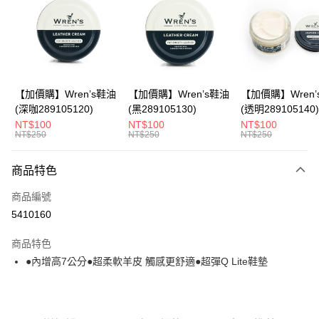
Apple Pay
悠遊付
Google Pay
全盈+PAY
【加價購】Wren’s鞋油
【加價購】Wren’s鞋油
【加價購】Wren’
(深咖289105120)
(黑289105130)
(透明289105140)
ATM付款
NT$100
NT$100
NT$100
NT$250
NT$250
NT$250
運送方式
商品特色
宅配
每筆NT$80，滿NT$990(含以上)免運費
商品編號
5410160
付款後門市自取
每筆NT$80，滿NT$699(含以上)免運費
商品特色
●內增高7公分●超柔軟羊皮 觸感更舒適●超彈Q Lite鞋墊