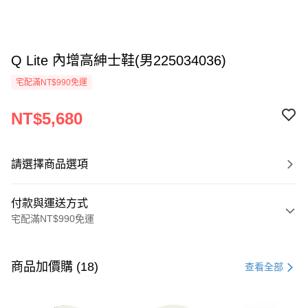
Q Lite 內增高紳士鞋(男225034036)
宅配滿NT$990免運
NT$5,680
請選擇商品選項
付款與運送方式
宅配滿NT$990免運
付款方式
信用卡一次付款
商品加價購 (18)
查看全部
LINE Pay