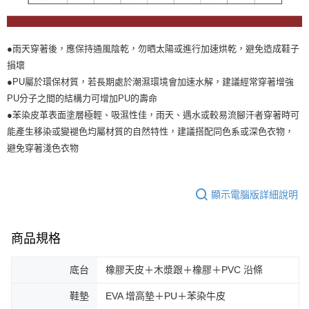
●雨天穿著後，應保持通風陰乾，勿晒太陽或進行加速烘乾，避免造成鞋子
損壞
●PU屬於環保材質，若長期處於潮濕環境會加速水解，建議經常穿著增強
PU分子之間的結構力可增加PU的壽命
●苯染皮革表面塗層極輕、吸濕性佳，雨天、遇水或較易流腳汗者穿著時可
能產生移染或變褪色均屬材質的自然特性，建議搭配同色系或深色衣物，
避免穿著淺色衣物
顯示電腦版詳細說明
商品規格
底台
橡膠天皮＋木漿跟＋橡膠＋PVC 沿條
鞋墊
EVA 增高墊＋PU＋苯染牛皮