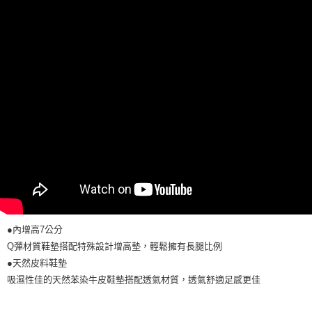
●內增高7公分
Q彈材質鞋墊搭配特殊設計增高墊，輕鬆擁有長腿比例
●天然皮料鞋墊
吸濕性佳的天然苯染牛皮鞋墊搭配透氣材質，透氣舒適足感更佳