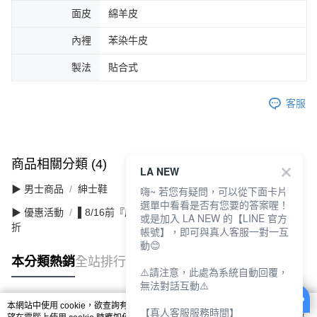
面皮
綿羊皮
內裡
苯染牛皮
製法
貼合式
客服
商品相關分類 (4)
查看全部
LA NEW
▶ 男士商品
紳士鞋
嗨~ 若您有疑問，可以從下面卡片
選單中看看是否有您要的答案喔！
▶ 優惠活動
▌8/16前『店長推薦暢銷專區』滿1雙88折 滿2雙77
或是加入 LA NEW 的【LINE 官方
折
帳號】，即可與真人客服一對一互
動😊
本分類熱銷
全站排行
⚠️請注意，此處為系統自動回覆，
無法對話互動⚠️
本網站中使用 cookie，欲查詢有關本網站使用 cookie 方式之詳情，及若您不希
【真人客服服務時間】
熱門標籤