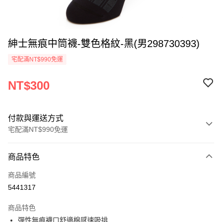
紳士無痕中筒襪-雙色格紋-黑(男298730393)
宅配滿NT$990免運
NT$300
付款與運送方式
宅配滿NT$990免運
付款方式
商品特色
信用卡一次付款
商品編號
LINE Pay
5441317
Apple Pay
商品特色
悠遊付
彈性無痕襪口舒適棉感速吸排