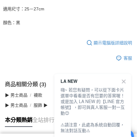
適用尺寸：25－27cm
顏色：黑
顯示電腦版詳細說明
客服
LA NEW
商品相關分類 (3)
查看全部
嗨~ 若您有疑問，可以從下面卡片
選單中看看是否有您要的答案喔！
▶ 男士商品
襪款
或是加入 LA NEW 的【LINE 官方
▶ 男士商品
服飾 ▶
帳號】，即可與真人客服一對一互
動😊
本分類熱銷
全站排行
⚠️請注意，此處為系統自動回覆，
無法對話互動⚠️