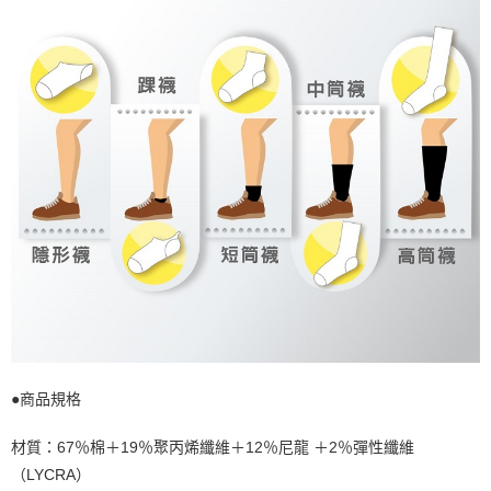
●商品規格
材質：67％棉＋19％聚丙烯纖維＋12％尼龍 ＋2％彈性纖維
（LYCRA）