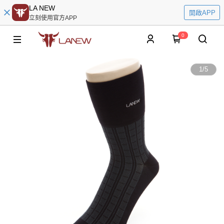
LA NEW
開啟APP
立刻使用官方APP
0
1
/
5