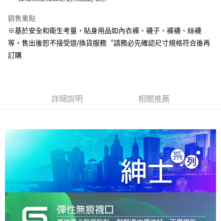
Google Pay
銷售重點
※基於安全和衛生考量，貼身用品如內衣褲、襪子、褲襪、絲襪
全盈+PAY
等，售出後恕不接受退/換貨服務︒請務必先確認尺寸規格符合後再
ATM付款
訂購
運送方式
宅配
詳細說明
相關推薦
每筆NT$80，滿NT$990(含以上)免運費
付款後門市自取
每筆NT$80，滿NT$699(含以上)免運費