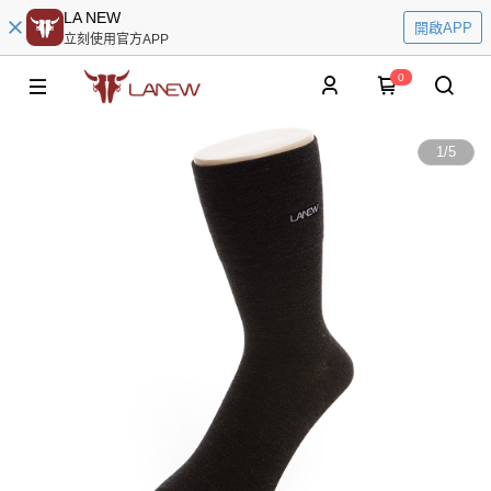
LA NEW
開啟APP
立刻使用官方APP
0
1
/
5