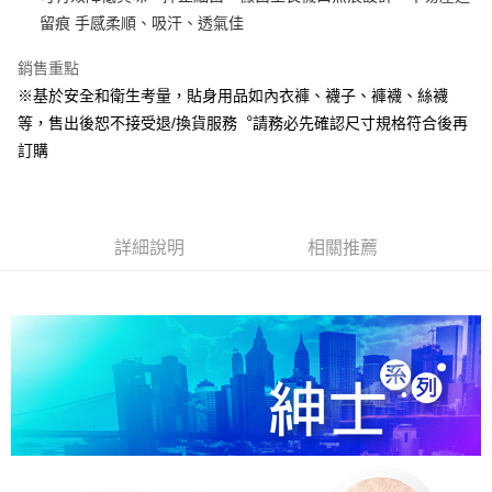
留痕 手感柔順、吸汗、透氣佳
Google Pay
銷售重點
全盈+PAY
※基於安全和衛生考量，貼身用品如內衣褲、襪子、褲襪、絲襪
ATM付款
等，售出後恕不接受退/換貨服務︒請務必先確認尺寸規格符合後再
訂購
運送方式
宅配
每筆NT$80，滿NT$990(含以上)免運費
詳細說明
相關推薦
付款後門市自取
每筆NT$80，滿NT$699(含以上)免運費