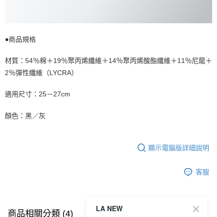
●商品規格
材質：54％棉＋19％聚丙烯纖維＋14％聚丙烯酸酯纖維＋11％尼龍＋
2％彈性纖維（LYCRA）
適用尺寸：25－27cm
顏色：黑／灰
顯示電腦版詳細說明
客服
LA NEW
商品相關分類 (4)
查看全部