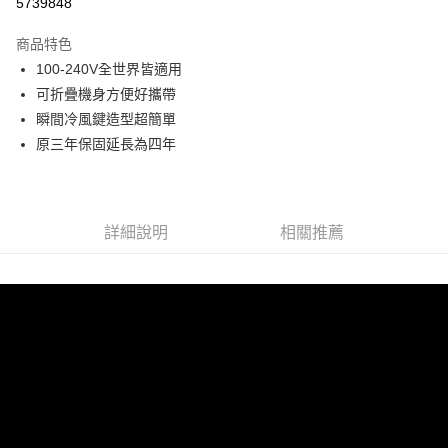
5739848
Apple Pay
商品特色
悠遊付
100-240V全世界皆適用
可折疊機身方便好攜帶
Google Pay
瞬間冷風鍵造型超簡單
全盈+PAY
原三年保固延長為四年
ATM付款
運送方式
詳細說明
相關推薦
宅配
每筆NT$80，滿NT$990(含以上)免運費
【免運費】
免運費