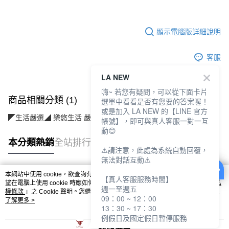
顯示電腦版詳細說明
客服
LA NEW
嗨~ 若您有疑問，可以從下面卡片
商品相關分類 (1)
選單中看看是否有您要的答案喔！
或是加入 LA NEW 的【LINE 官方
◤生活嚴選◢ 樂悠生活 嚴選好物
個人護理(美保/清潔/用品)
帳號】，即可與真人客服一對一互
動😊
本分類熱銷
全站排行
⚠️請注意，此處為系統自動回覆，
無法對話互動⚠️
本網站中使用 cookie，欲查詢有關本網站使用 cookie 方式之詳情，及若您不希
【真人客服服務時間】
熱門標籤
望在電腦上使用 cookie 時應如何變更電腦的 cookie 設定，請參閱本網站「
隱私
週一至週五
權條款
」之 Cookie 聲明。您繼續使用本網站即表示您同意本公司得按本網站使
09：00 ~ 12：00
用條款之 Cookie 聲明使用 cookie。
了解更多 >
13：30 ~ 17：30
例假日及國定假日暫停服務