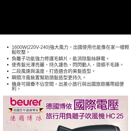
1600W(220V-240)強大風力，出國使用也能像在家一樣輕
鬆吹整。
負離子功能強力修護毛鱗片，能消除髮絲靜電。
使秀髮光澤亮麗，持久護色，閃閃動人，滑順不毛躁。
二段風速與溫度，打造適合的美髮造型。
瞬間冷風裝置幫助頭髮造型更持久。
機身可摺疊不佔空間，出差小旅行與出國旅遊攜帶超便
利。