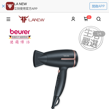
LA NEW
開啟APP
立刻使用官方APP
0
1
/
4