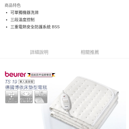
Apple Pay
商品特色
悠遊付
可單獨機器洗滌
三段溫度控制
Google Pay
三重電熱安全防護系統 BSS
全盈+PAY
ATM付款
詳細說明
相關推薦
運送方式
宅配
每筆NT$80，滿NT$990(含以上)免運費
【免運費】
免運費