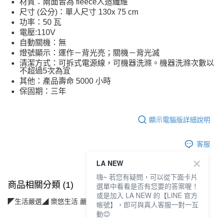
材質：兩面皆為 fleece人造纖維
尺寸 (公分)：單人尺寸 130x 75 cm
功率：50 瓦
電壓:110V
自動關機：無
燈號顯示：運作－背光亮；關機－背光滅
清潔方式：可拆式電源線，可機器洗滌。機器洗滌次數以
不超過5次為宜
其他：產品壽命 5000 小時
保固期：三年
顯示電腦版詳細說明
客服
LA NEW
嗨~ 若您有疑問，可以從下面卡片
商品相關分類 (1)
選單中看看是否有您要的答案喔！
或是加入 LA NEW 的【LINE 官方
◤生活嚴選◢ 樂悠生活 嚴選好物
放鬆紓壓(按摩/精油/配件)
帳號】，即可與真人客服一對一互
動😊