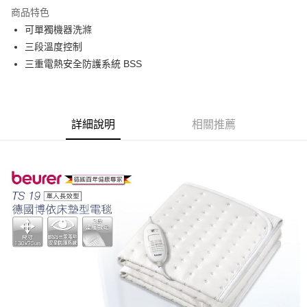
Apple Pay
商品特色
悠遊付
可單獨機器洗滌
三段溫度控制
Google Pay
三重電熱安全防護系統 BSS
全盈+PAY
ATM付款
詳細說明
相關推薦
運送方式
宅配
每筆NT$80，滿NT$990(含以上)免運費
【免運費】
免運費