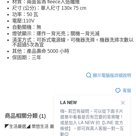
材質：兩面皆為 fleece人造纖維
尺寸 (公分)：單人尺寸 130x 75 cm
功率：50 瓦
電壓:110V
自動關機：無
燈號顯示：運作－背光亮；關機－背光滅
清潔方式：可拆式電源線，可機器洗滌。機器洗滌次數以
不超過5次為宜
其他：產品壽命 5000 小時
保固期：三年
顯示電腦版詳細說明
客服
LA NEW
嗨~ 若您有疑問，可以從下面卡片
商品相關分類 (1)
選單中看看是否有您要的答案喔！
或是加入 LA NEW 的【LINE 官方
◤生活嚴選◢ 樂悠生活 嚴選好物
放鬆紓壓(按摩/精油/配件)
帳號】，即可與真人客服一對一互
動😊