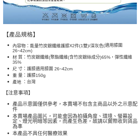
【產品規格】
(
適用膝圍
內容物：能量竹炭銀纖維護膝X2件(1雙)/深灰色
26~42cm)
材
質：竹炭銀纖維
(
聚酯纖維
(
含竹炭銀絲成分
)65%
，彈性纖維
35%
尺
寸：護膝適用膝圍
26~42cm
重
量：護膝
150g
產地
：台灣
【注意事項】
產品示意圖僅供參考，本賣場不包含主商品以外之示意配
件
本賣場產品圖片，可能會因為拍攝角度、環境、螢幕設
定、燈光明暗等因素，而產生色差，故請以實際收到貨品
為準
本產品不具任何醫療效果