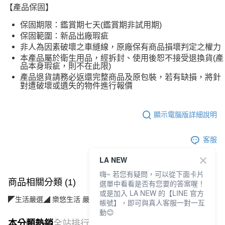
【產品保固】
保
固期限：鑑賞期七天(鑑賞期非試用期)
保固範圍：新品出廠瑕疵
非人為因素破壞之車縫線，原廠保有商品損壞判定之權力
本產品屬於衛生用品，經拆封、使用後恕不接受退換貨(產
品本身瑕疵，則不在此限)
產品退貨請務必返還完整商品及原包裝，若有缺損，將針
對遭破壞或遺失的物件進行報價
顯示電腦版詳細說明
客服
LA NEW
嗨~ 若您有疑問，可以從下面卡片
商品相關分類 (1)
選單中看看是否有您要的答案喔！
或是加入 LA NEW 的【LINE 官方
◤生活嚴選◢ 樂悠生活 嚴選好物
運動休閒(運動/旅遊/配件)
帳號】，即可與真人客服一對一互
動😊
本分類熱銷
全站排行