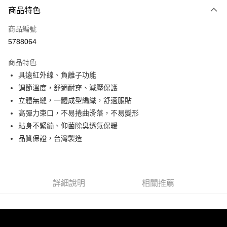
商品特色
信用卡一次付款
商品編號
LINE Pay
5788064
Apple Pay
商品特色
悠遊付
具遠紅外線、負離子功能
調節溫度，舒適耐穿、減壓保護
Google Pay
立體無縫，一體成型編織，舒適服貼
全盈+PAY
高彈力束口，不易捲曲滑落，不易變形
貼身不緊繃、仰菌除臭透氣保暖
ATM付款
品質保證，台灣製造
運送方式
宅配
詳細說明
相關推薦
每筆NT$80，滿NT$990(含以上)免運費
【免運費】
免運費