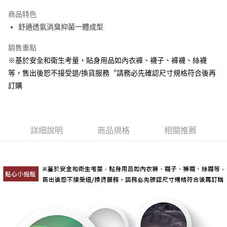
Apple Pay
商品特色
悠遊付
舒適透氣消臭抑菌一體成型
Google Pay
銷售重點
※基於安全和衛生考量，貼身用品如內衣褲、襪子、褲襪、絲襪
全盈+PAY
等，售出後恕不接受退/換貨服務︒請務必先確認尺寸規格符合後再
ATM付款
訂購
運送方式
宅配
詳細說明
商品規格
相關推薦
每筆NT$80，滿NT$990(含以上)免運費
付款後門市自取
每筆NT$80，滿NT$699(含以上)免運費