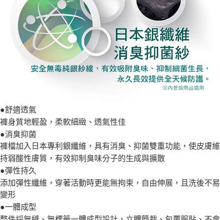
●舒適透氣
褲身質地輕盈，柔軟細緻、透氣性佳
●消臭抑菌
褲檔加入日本專利銀纖維，具有消臭、抑菌雙重功能，使皮膚維
持弱酸性膚質，有效抑制臭味分子的生成與擴散
●彈性持久
添加彈性纖維，穿著活動時更能無拘束，自由伸展，且洗後不易
變形
●一體成型
整件採無縫、無標籤一體成型設計，立體簡裁、包覆服貼、不會