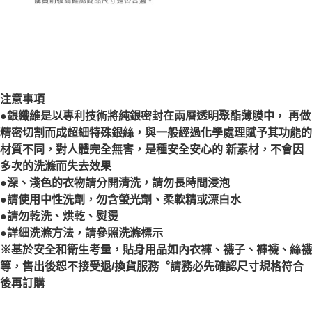
注意事項
●銀纖維是以專利技術將純銀密封在兩層透明聚酯薄膜中， 再做
精密切割而成超細特殊銀絲，與一般經過化學處理賦予其功能的
材質不同，對人體完全無害，是種安全安心的 新素材，不會因
多次的洗滌而失去效果
●深、淺色的衣物請分開清洗，請勿長時間浸泡
●請使用中性洗劑，勿含螢光劑、柔軟精或漂白水
●請勿乾洗、烘乾、熨燙
●詳細洗滌方法，請參照洗滌標示
※基於安全和衛生考量，貼身用品如內衣褲、襪子、褲襪、絲襪
等，售出後恕不接受退/換貨服務︒請務必先確認尺寸規格符合
後再訂購