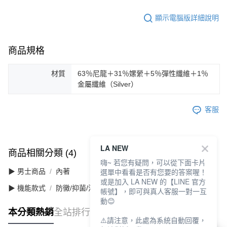
顯示電腦版詳細說明
商品規格
材質
63％尼龍＋31％嫘縈＋5％彈性纖維＋1％
金屬纖維（Silver）
客服
LA NEW
商品相關分類 (4)
查看全部
嗨~ 若您有疑問，可以從下面卡片
選單中看看是否有您要的答案喔！
▶ 男士商品
內著
或是加入 LA NEW 的【LINE 官方
▶ 機能款式
防黴/抑菌/消臭
帳號】，即可與真人客服一對一互
動😊
本分類熱銷
全站排行
⚠️請注意，此處為系統自動回覆，