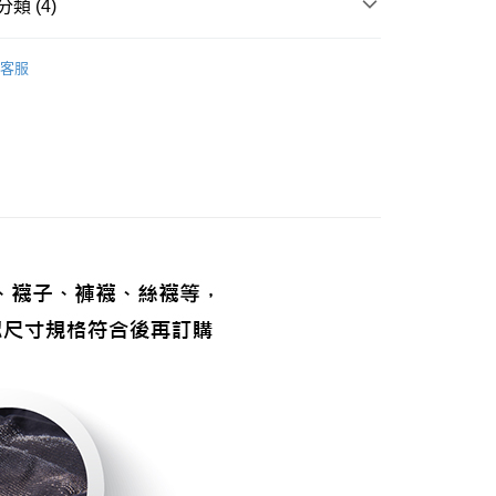
類 (4)
品
內著
客服
式
防黴/抑菌/消臭
0，滿NT$990(含以上)免運費
品
服飾 ▶
式
服飾 ▶
市自取
0，滿NT$699(含以上)免運費