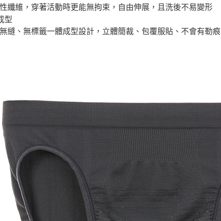
性纖維，穿著活動時更能無拘束，自由伸展，且洗後不易變形
成型
無縫、無標籤一體成型設計，立體簡裁、包覆服貼、不會有勒痕