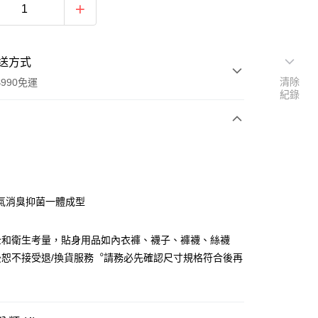
送方式
清除
990免運
紀錄
次付款
氣消臭抑菌一體成型
全和衛生考量，貼身用品如內衣褲、襪子、褲襪、絲襪
y
後恕不接受退/換貨服務︒請務必先確認尺寸規格符合後再