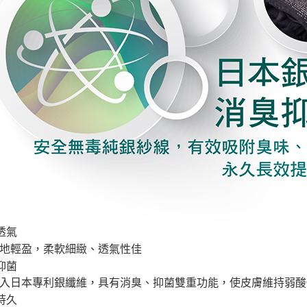
透氣
地輕盈，柔軟細緻、透氣性佳
抑菌
入日本專利銀纖維，具有消臭、抑菌雙重功能，使皮膚維持弱酸
持久