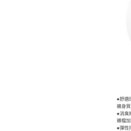
●舒適
褲身質
●消臭
褲檔加
●彈性