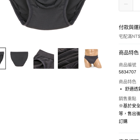
付款與運
宅配滿NT$
付款方式
商品特色
信用卡一
商品編號
5834707
LINE Pay
商品特色
Apple Pay
舒適透
悠遊付
銷售重點
※基於安
Google Pa
等，售出
訂購
全盈+PAY
ATM付款