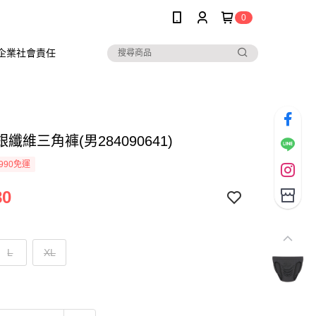
0
企業社會責任
纖維三角褲(男284090641)
990免運
80
L
XL