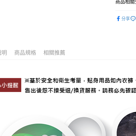
商品相關分
運送方式
▶ 男士商
分享
▶ 機能款
宅配
每筆NT$8
▶ 男士商
▶ 機能款
付款後門
每筆NT$8
說明
商品規格
相關推薦