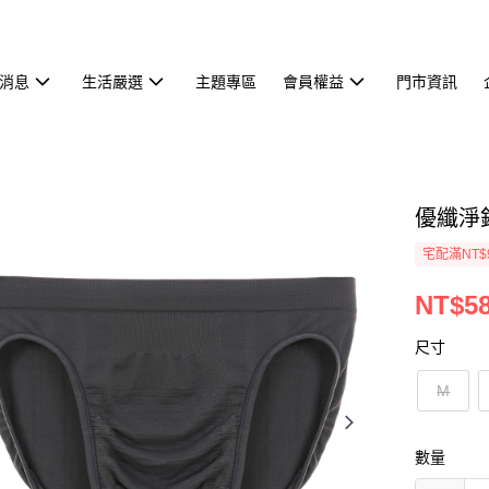
消息
生活嚴選
主題專區
會員權益
門市資訊
優纖淨銀
宅配滿NT$
NT$5
尺寸
M
數量