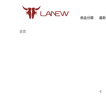
商品分類
最新
首頁