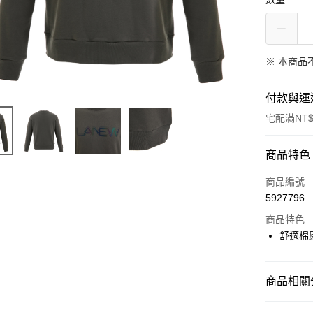
※ 本商品
付款與運
宅配滿NT$
付款方式
商品特色
信用卡一
商品編號
5927796
LINE Pay
商品特色
Apple Pay
舒適棉
悠遊付
商品相關分
Google Pa
▶ 優惠活
全盈+PAY