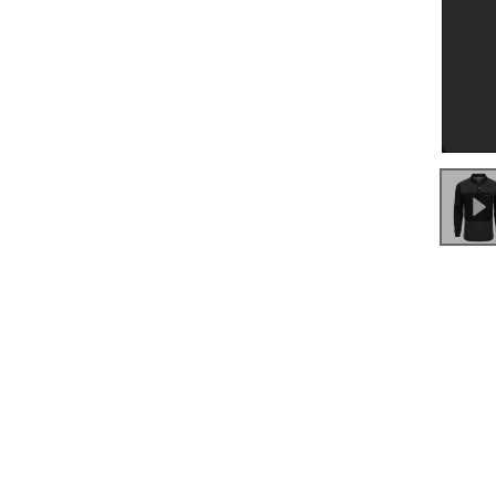
0:00
/
0:53