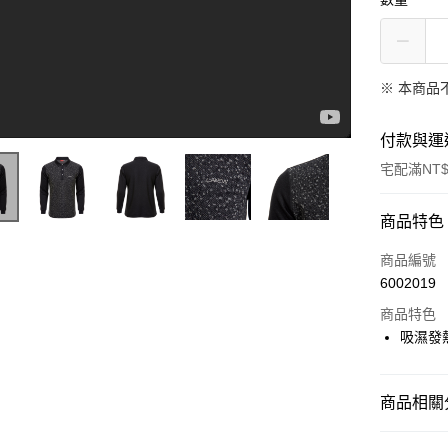
※ 本商品
付款與運
宅配滿NT$
付款方式
商品特色
信用卡一
商品編號
LA NEW Lifestyle 服飾-熱活系列
6002019
LINE Pay
商品特色
Apple Pay
吸濕發
悠遊付
商品相關分
Google Pa
▶ 優惠活
全盈+PAY