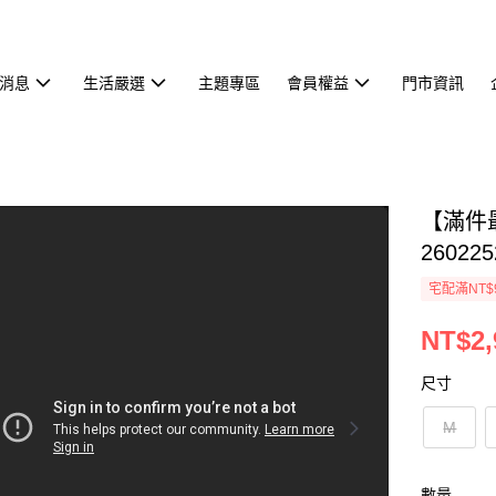
消息
生活嚴選
主題專區
會員權益
門市資訊
【滿件
260225
宅配滿NT$
NT$2,
尺寸
M
數量