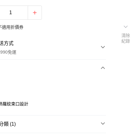
不適用折價券
清除
紀錄
送方式
990免運
次付款
熱羅紋束口設計
類 (1)
y
動
▌『讓自信成為日常』滿件最高3折