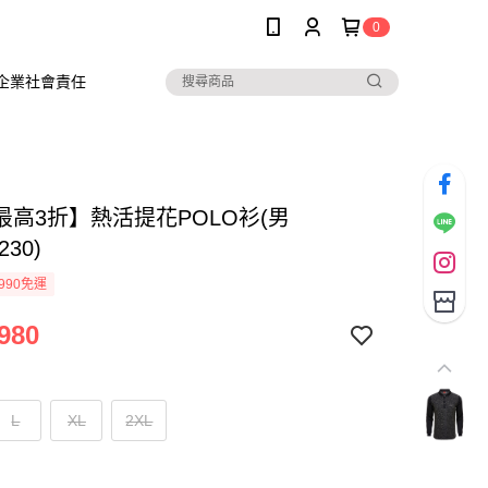
0
企業社會責任
最高3折】熱活提花POLO衫(男
230)
990免運
980
L
XL
2XL