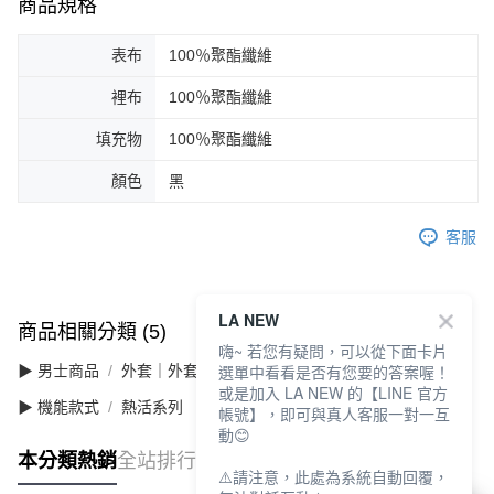
商品規格
表布
100％聚酯纖維
裡布
100％聚酯纖維
填充物
100％聚酯纖維
顏色
黑
客服
LA NEW
商品相關分類 (5)
查看全部
嗨~ 若您有疑問，可以從下面卡片
選單中看看是否有您要的答案喔！
▶ 男士商品
外套｜外套/夾克/背心
或是加入 LA NEW 的【LINE 官方
▶ 機能款式
熱活系列
帳號】，即可與真人客服一對一互
動😊
本分類熱銷
全站排行
⚠️請注意，此處為系統自動回覆，