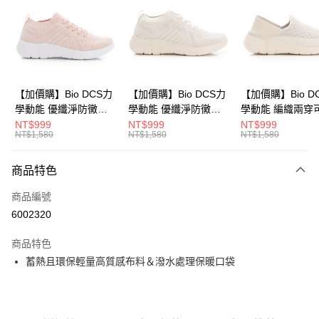
Apple Pay
悠遊付
Google Pay
全盈+PAY
【加價購】Bio DCS力
【加價購】Bio DCS力
【加價購】Bio D
學動能 優纖淨防黴抑
學動能 優纖淨防黴抑
學動能 編織兩穿
ATM付款
菌 休閒鞋(女
菌 休閒鞋(女
式後跟 輕便鞋 運
NT$999
NT$999
NT$999
NT$1,580
NT$1,580
NT$1,580
231624551)
231624541)
(女231624441)
運送方式
商品特色
宅配
每筆NT$80，滿NT$990(含以上)免運費
商品編號
6002320
付款後門市自取
每筆NT$80，滿NT$699(含以上)免運費
商品特色
蓄熱且環保輕量高質感布料＆潑水處理保暖口袋