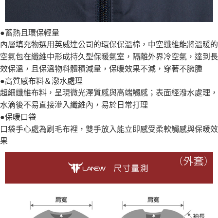
●蓄熱且環保輕量
內層填充物選用英威達公司的環保保溫棉，中空纖維能將溫暖的
空氣包在纖維中形成持久型保暖氣室，隔離外界冷空氣，達到長
效保溫，且保溫物料體積減量，保暖效果不減，穿著不臃腫
●高質感布料＆潑水處理
超細纖維布料，呈現微光澤質感與高端觸感；表面經潑水處理，
水滴後不易直接滲入纖維內，易於日常打理
●保暖口袋
口袋手心處為刷毛布裡，雙手放入能立即感受柔軟觸感與保暖效
果