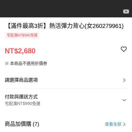
【滿件最高3折】熱活彈力背心(女260279961)
宅配滿NT$990免運
NT$2,680
※ 本商品不適用折價券
請選擇商品選項
付款與運送方式
宅配滿NT$990免運
付款方式
信用卡一次付款
商品加價購 (7)
查看全部