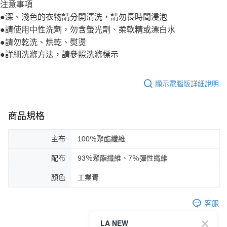
注意事項
●深、淺色的衣物請分開清洗，請勿長時間浸泡
●請使用中性洗劑，勿含螢光劑、柔軟精或漂白水
●請勿乾洗、烘乾、熨燙
●詳細洗滌方法，請參照洗滌標示
顯示電腦版詳細說明
商品規格
主布
100％聚酯纖維
配布
93％聚酯纖維、7％彈性纖維
顏色
工業青
客服
LA NEW