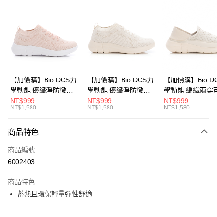
LINE Pay
Apple Pay
悠遊付
Google Pay
全盈+PAY
【加價購】Bio DCS力
【加價購】Bio DCS力
【加價購】Bio D
學動能 優纖淨防黴抑
學動能 優纖淨防黴抑
學動能 編織兩穿
ATM付款
菌 休閒鞋(女
菌 休閒鞋(女
式後跟 輕便鞋 運
NT$999
NT$999
NT$999
NT$1,580
NT$1,580
NT$1,580
231624551)
231624541)
(女231624441)
運送方式
商品特色
宅配
每筆NT$80，滿NT$990(含以上)免運費
商品編號
6002403
付款後門市自取
每筆NT$80，滿NT$699(含以上)免運費
商品特色
蓄熱且環保輕量彈性舒適