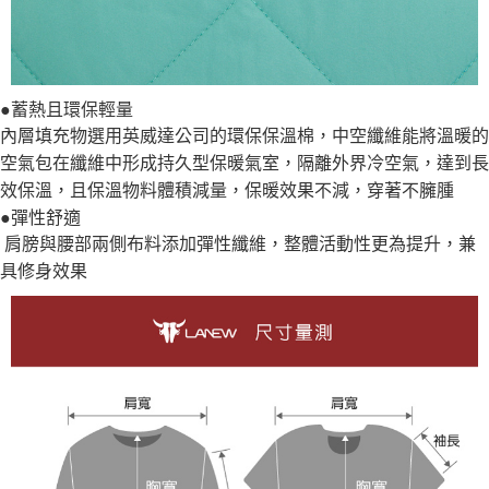
●蓄熱且環保輕量
內層填充物選用英威達公司的環保保溫棉，中空纖維能將溫暖的
空氣包在纖維中形成持久型保暖氣室，隔離外界冷空氣，達到長
效保溫，且保溫物料體積減量，保暖效果不減，穿著不臃腫
●彈性舒適
肩膀與腰部兩側布料添加彈性纖維，整體活動性更為提升，兼
具修身效果