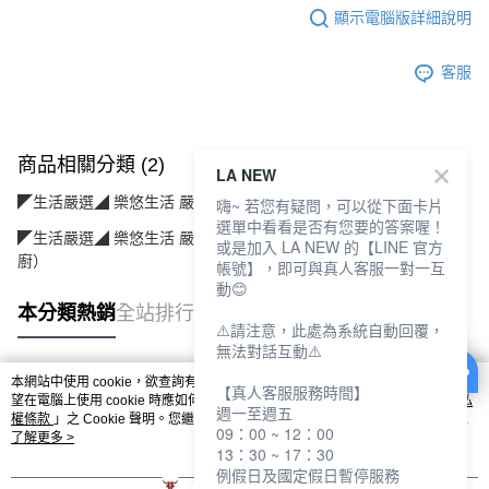
顯示電腦版詳細說明
客服
商品相關分類 (2)
LA NEW
◤生活嚴選◢ 樂悠生活 嚴選好物
有品設計(創意/巧思/配件)
嗨~ 若您有疑問，可以從下面卡片
選單中看看是否有您要的答案喔！
◤生活嚴選◢ 樂悠生活 嚴選好物
居家生活(傢寢飾品/用品/餐
或是加入 LA NEW 的【LINE 官方
廚）
帳號】，即可與真人客服一對一互
動😊
本分類熱銷
全站排行
⚠️請注意，此處為系統自動回覆，
無法對話互動⚠️
本網站中使用 cookie，欲查詢有關本網站使用 cookie 方式之詳情，及若您不希
【真人客服服務時間】
熱門標籤
望在電腦上使用 cookie 時應如何變更電腦的 cookie 設定，請參閱本網站「
隱私
週一至週五
權條款
」之 Cookie 聲明。您繼續使用本網站即表示您同意本公司得按本網站使
09：00 ~ 12：00
用條款之 Cookie 聲明使用 cookie。
了解更多 >
13：30 ~ 17：30
例假日及國定假日暫停服務