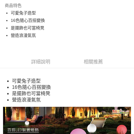
Apple Pay
商品特色
悠遊付
可愛兔子造型
16色隨心百搭變換
Google Pay
是擺飾也可當椅凳
全盈+PAY
營造浪漫氣氛
ATM付款
運送方式
詳細說明
相關推薦
宅配
每筆NT$80，滿NT$990(含以上)免運費
可愛兔子造型
16色隨心百搭變換
【免運費】
是擺飾也可當椅凳
免運費
營造浪漫氣氛