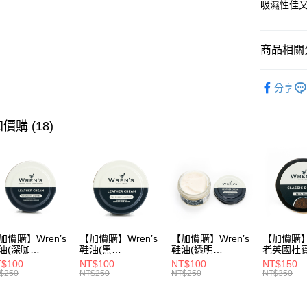
吸濕性佳
全盈+PAY
ATM付款
商品相關分
▶ 男士商
分享
運送方式
▶ 優惠活
折
宅配
價購 (18)
▶ 男士商
每筆NT$8
▶ 機能款
付款後門
每筆NT$8
加價購】Wren’s
【加價購】Wren’s
【加價購】Wren’s
【加價購】W
油(深咖
鞋油(黑
鞋油(透明
老英國杜
9105120)
289105130)
289105140)
28910544
$100
NT$100
NT$100
NT$150
$250
NT$250
NT$250
NT$350