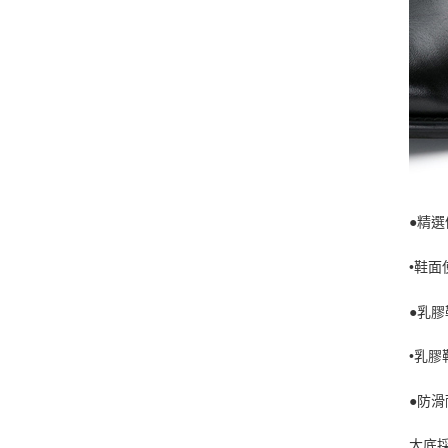
●精選
•鞋
●乳
•乳
●防滑
大底