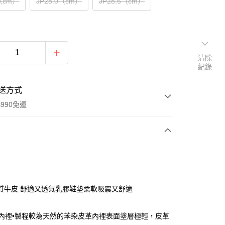
0（cm）
JP28.0（cm）
JP28.5（cm）
清除
紀錄
送方式
990免運
次付款
質牛皮 舒適又透氣乳膠鞋墊柔軟吸震又舒適
內裡•製程較為天然的苯染皮革內裡表面塗層極輕，皮革
y