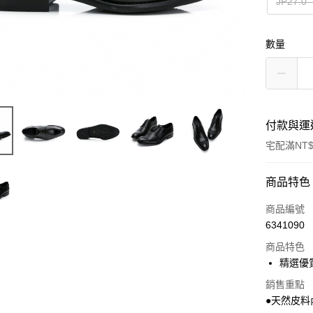
JP27.
數量
付款與運
宅配滿NT$
付款方式
商品特色
信用卡一
商品編號
6341090
LINE Pay
商品特色
Apple Pay
精選優
悠遊付
銷售重點
●天然皮料
Google Pa