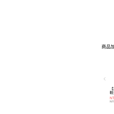
商品加
【
鞋
28
NT
NT