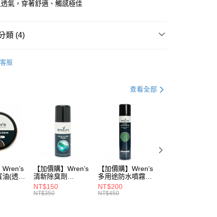
又透氣，穿著舒適、觸感極佳
類 (4)
品
紳士鞋
客服
動
▌8/16前『店長推薦暢銷專區』滿1雙88折 滿2雙77
查看全部
品
鞋款 ▶
0，滿NT$990(含以上)免運費
式
鞋款 ▶
市自取
0，滿NT$699(含以上)免運費
ren’s
【加價購】Wren’s
【加價購】Wren’s
【加價購】頂規碳
賓油(透明
清新除臭劑
多用途防水噴霧
纖維鞋墊
0)
(289105540)
(289105640)
(291131170)
NT$150
NT$200
NT$2,208
NT$350
NT$450
NT$3,680