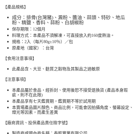
【產品規格】
成分：排骨(台灣豬)、澱粉、醬油、蒜頭、特砂、地瓜
粉、精鹽、香料、蒜粉、白胡椒粉
保存期限：12個月
料理方式：本產品不須解凍，可直接放入約160度熱油。
規格：2入（每片80g±10％）／包
原產地（國家）：台灣
【食用注意事項】
此產品含、大豆、麩質之穀物及其製品之過敏原
【注意事項】
本產品屬於食品，經拆封、使用後恕不接受退換貨 (產品本身瑕
疵，則不在此限)
本產品享有七天鑑賞期，鑑賞期不等於試用期
本賣場產品圖片顏色、商品比例，可能會因拍攝角度、螢幕設定、
燈光等因素，而產生差異
【廠商資訊、投保產品責任險字號】
製造商或國內商名稱：泰凱實業有限公司