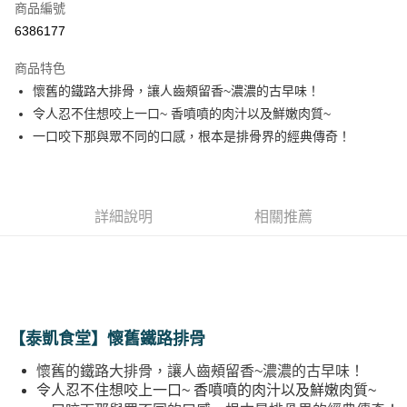
商品編號
LINE Pay
6386177
Apple Pay
商品特色
悠遊付
懷舊的鐵路大排骨，讓人齒頰留香~濃濃的古早味！
令人忍不住想咬上一口~ 香噴噴的肉汁以及鮮嫩肉質~
Google Pay
一口咬下那與眾不同的口感，根本是排骨界的經典傳奇！
全盈+PAY
ATM付款
詳細說明
相關推薦
運送方式
宅配
每筆NT$80，滿NT$990(含以上)免運費
【免運費】
【泰凱食堂】懷舊鐵路排骨
免運費
懷舊的鐵路大排骨，讓人齒頰留香~濃濃的古早味！
令人忍不住想咬上一口~ 香噴噴的肉汁以及鮮嫩肉質~