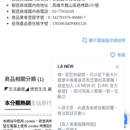
製造商或國內商地址：高雄市鳳山區過埤路191號
製造商或國內商電話：02-77034169
食品業者登錄字號：E-142791976-00000-7
投保產品責任險字號：130506AKP0001126
顯示電腦版詳細說明
客服
LA NEW
嗨~ 若您有疑問，可以從下面卡片
商品相關分類 (1)
選單中看看是否有您要的答案喔！
或是加入 LA NEW 的【LINE 官方
◤生活嚴選◢ 樂悠生活 嚴選好物
食在安心 (美食/沖泡/甜品)
帳號】，即可與真人客服一對一互
動😊
本分類熱銷
全站排行
⚠️請注意，此處為系統自動回覆，
無法對話互動⚠️
本網站中使用 cookie，欲查詢有關本網站使用 cookie 方式之詳情，及若您不希
【真人客服服務時間】
熱門標籤
望在電腦上使用 cookie 時應如何變更電腦的 cookie 設定，請參閱本網站「
隱私
週一至週五