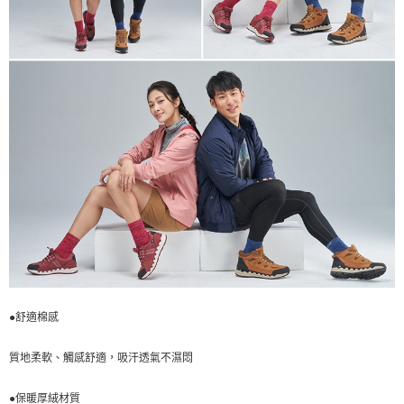
●舒適棉感
質地柔軟、觸感舒適，吸汗透氣不濕悶
●保暖厚絨材質