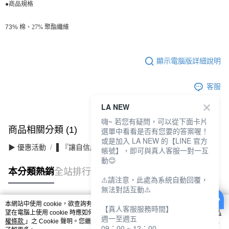
●
商品規格
27% 聚酯纖維
73% 棉、
顯示電腦版詳細說明
客服
LA NEW
嗨~ 若您有疑問，可以從下面卡片
商品相關分類 (1)
選單中看看是否有您要的答案喔！
或是加入 LA NEW 的【LINE 官方
▶ 優惠活動
▌『讓自信成為日常』滿件最高3折
帳號】，即可與真人客服一對一互
動😊
本分類熱銷
全站排行
⚠️請注意，此處為系統自動回覆，
無法對話互動⚠️
本網站中使用 cookie，欲查詢有關本網站使用 cookie 方式之詳情，及若您不希
【真人客服服務時間】
熱門標籤
望在電腦上使用 cookie 時應如何變更電腦的 cookie 設定，請參閱本網站「
隱私
週一至週五
權條款
」之 Cookie 聲明。您繼續使用本網站即表示您同意本公司得按本網站使
09：00 ~ 12：00