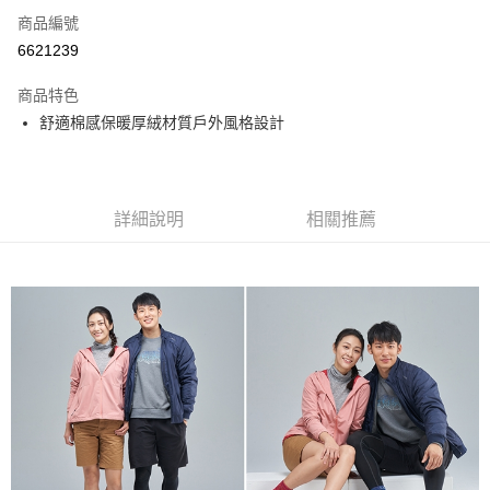
商品編號
LINE Pay
6621239
Apple Pay
商品特色
悠遊付
舒適棉感保暖厚絨材質戶外風格設計
Google Pay
全盈+PAY
詳細說明
相關推薦
ATM付款
運送方式
宅配
每筆NT$80，滿NT$990(含以上)免運費
付款後門市自取
每筆NT$80，滿NT$699(含以上)免運費