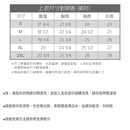
●深、淺色的衣物請分開清洗，並放入洗衣袋中弱轉洗滌，請勿長時間浸泡
●請使用中性洗劑，勿含螢光劑、柔軟精或漂白水，並請勿乾洗、勿烘乾
●詳細洗滌方法請參照洗滌標示